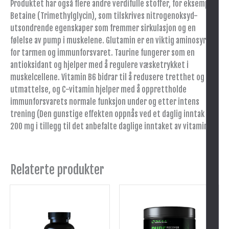
Produktet har også flere andre verdifulle stoffer, for eksempel
Betaine (Trimethylglycin), som tilskrives nitrogenoksyd-
utsondrende egenskaper som fremmer sirkulasjon og en
følelse av pump i muskelene. Glutamin er en viktig aminosyre
for tarmen og immunforsvaret. Taurine fungerer som en
antioksidant og hjelper med å regulere væsketrykket i
muskelcellene. Vitamin B6 bidrar til å redusere tretthet og
utmattelse, og C-vitamin hjelper med å opprettholde
immunforsvarets normale funksjon under og etter intens
trening (Den gunstige effekten oppnås ved et daglig inntak på
200 mg i tillegg til det anbefalte daglige inntaket av vitamin C).
Relaterte produkter