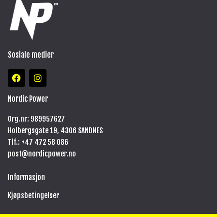
Sosiale medier
F
I
a
n
c
s
e
t
Nordic Power
b
a
o
g
Org.nr: 989957627
o
r
Holbergsgate 19, 4306 SANDNES
k
a
m
Tlf.: +47
472 58 086
post@nordicpower.no
Informasjon
Kjøpsbetingelser