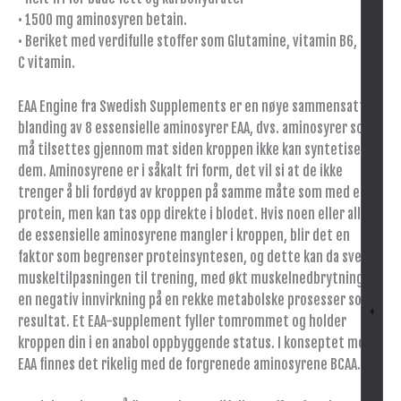
• 1500 mg aminosyren betain.
• Beriket med verdifulle stoffer som Glutamine, vitamin B6, og
C vitamin.
EAA Engine fra Swedish Supplements er en nøye sammensatt
blanding av 8 essensielle aminosyrer EAA, dvs. aminosyrer som
må tilsettes gjennom mat siden kroppen ikke kan syntetisere
dem. Aminosyrene er i såkalt fri form, det vil si at de ikke
trenger å bli fordøyd av kroppen på samme måte som med et
protein, men kan tas opp direkte i blodet. Hvis noen eller alle
de essensielle aminosyrene mangler i kroppen, blir det en
faktor som begrenser proteinsyntesen, og dette kan da svekke
muskeltilpasningen til trening, med økt muskelnedbrytning og
en negativ innvirkning på en rekke metabolske prosesser som
+
resultat. Et EAA-supplement fyller tomrommet og holder
kroppen din i en anabol oppbyggende status. I konseptet med
EAA finnes det rikelig med de forgrenede aminosyrene BCAA.