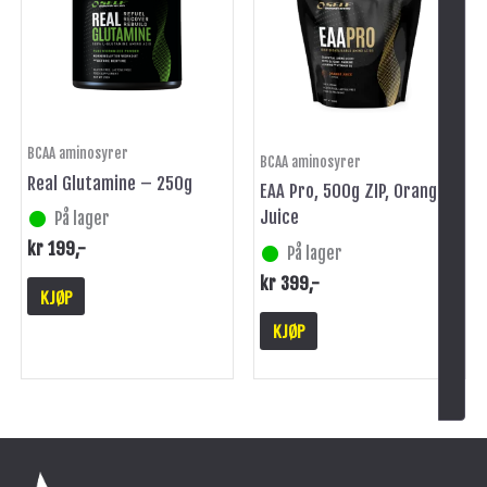
BCAA aminosyrer
BCAA aminosyrer
Real Glutamine – 250g
EAA Pro, 500g ZIP, Orange
Juice
På lager
kr
199
,-
På lager
kr
399
,-
KJØP
KJØP