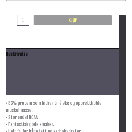
KJØP
Beskrivelse
Anbefalt bruk
Innhold
Tilleggsinformasjon
• 83% protein som bidrar til å øke og opprettholde
muskelmasse.
• Stor andel BCAA
• Fantastisk gode smaker.
• Helt fri for både fett og karbohydrater