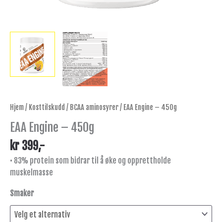
Hjem
/
Kosttilskudd
/
BCAA aminosyrer
/ EAA Engine – 450g
EAA Engine – 450g
kr
399
,-
• 83% protein som bidrar til å øke og opprettholde
muskelmasse
Smaker