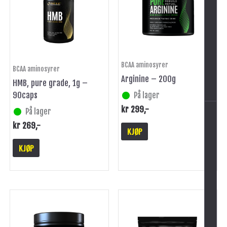
-
BCAA aminosyrer
BCAA aminosyrer
Arginine – 200g
HMB, pure grade, 1g –
90caps
På lager
kr
299
,-
På lager
kr
269
,-
KJØP
KJØP