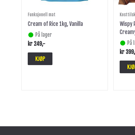
Funksjonell mat
Kosttils
Cream of Rice 1kg, Vanilla
Wispy P
Cream
På lager
På 
kr
249
,-
kr
399
KJØP
KJØ