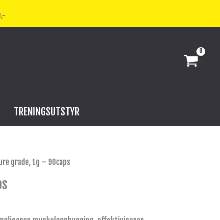
,-
TRENINGSUTSTYR
ure grade, 1g – 90caps
ps