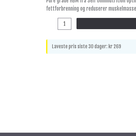
Pure grade HBM fra Self Omninutrition opti
90caps
fettforbrenning og reduserer muskelmasse
antall
Laveste pris siste 30 dager:
kr
269