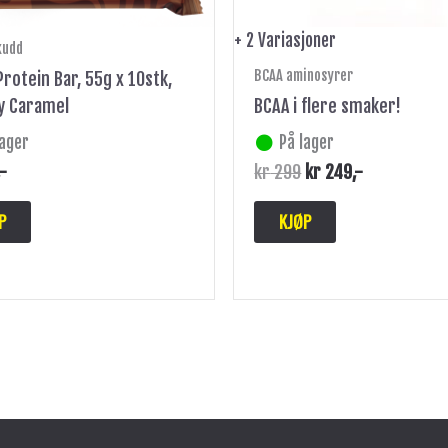
+ 2 Variasjoner
kudd
BCAA aminosyrer
rotein Bar, 55g x 10stk,
y Caramel
BCAA i flere smaker!
lager
På lager
,-
kr
299
kr
249
,-
P
KJØP