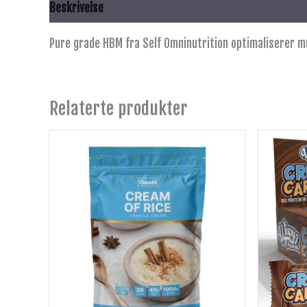
Beskrivelse
Anbefalt bruk
Innhold
Advarsel
Pure grade HBM fra Self Omninutrition optimaliserer 
Relaterte produkter