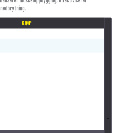
maliserer muskeloppbygging, effektiviserer
nedbrytning.
KJØP
+