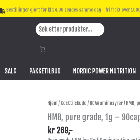
Bestillinger gjort før kl 14.00 sendes samme dag - fri frakt over 1000
Search
SALG
PAKKETILBUD
NORDIC POWER NUTRITION
HMB,
Hjem
/
Kosttilskudd
/
BCAA aminosyrer
/ HMB, p
pure
HMB, pure grade, 1g – 90ca
grade,
1g
kr
269
,-
-