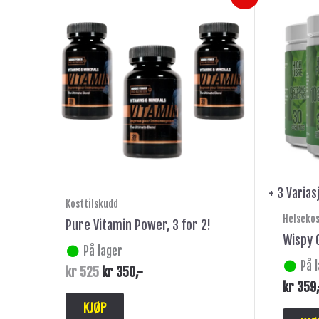
pris
pris
var:
er:
kr 525.
kr 350.
+ 3 Varias
Kosttilskudd
Helseko
Pure Vitamin Power, 3 for 2!
Wispy 
På lager
På 
kr
525
kr
350
,-
kr
359
KJØP