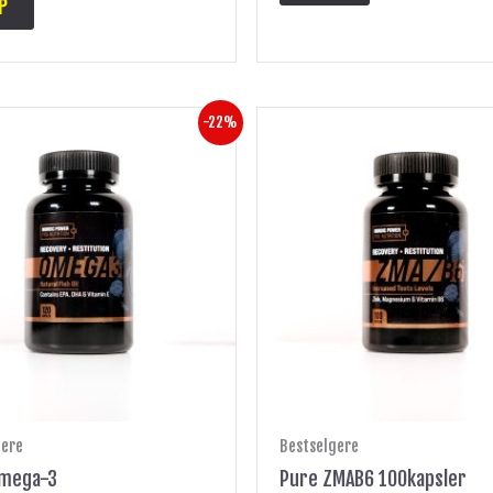
P
Opprinnelig
Nåværende
Opprinnelig
Nåværende
-22%
pris
pris
pris
pris
var:
er:
var:
er:
kr 225.
kr 175.
kr 199.
kr 175.
gere
Bestselgere
Omega-3
Pure ZMAB6 100kapsler