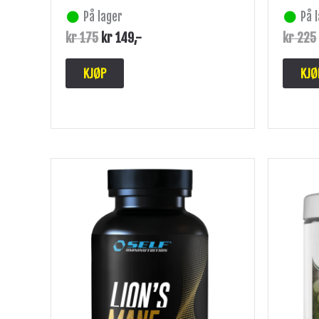
På lager
På 
kr
175
kr
149
,-
kr
225
KJØP
KJØ