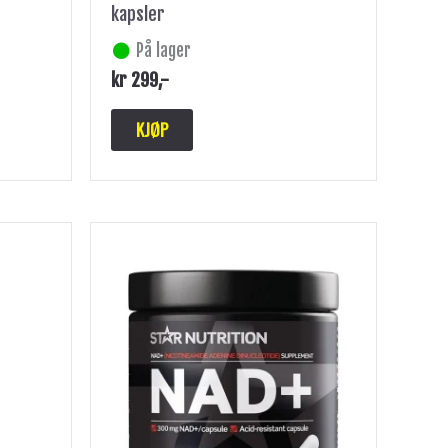
kapsler
På lager
kr
299
,-
KJØP