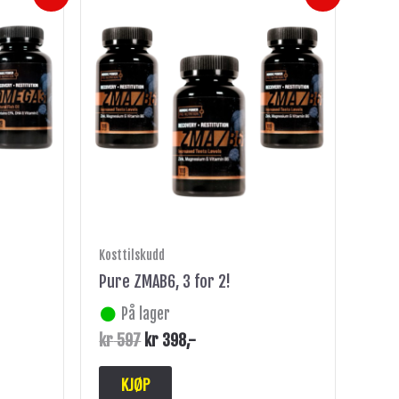
pris
pris
var:
er:
kr 597.
kr 398.
Kosttilskudd
Pure ZMAB6, 3 for 2!
På lager
kr
597
kr
398
,-
KJØP