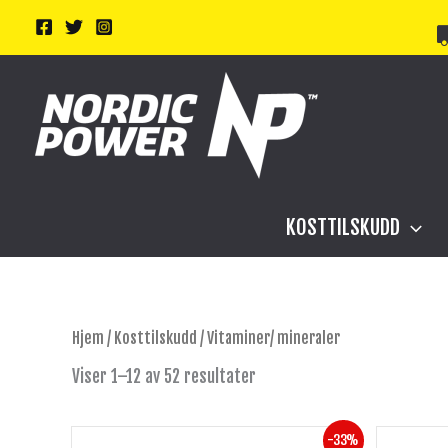
Hopp
rett
til
innholdet
KOSTTILSKUDD
Hjem
/
Kosttilskudd
/ Vitaminer/ mineraler
Viser 1–12 av 52 resultater
Opprinnelig
Nåværende
-33%