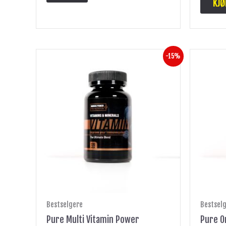
KJØ
Opprinnelig
Nåværende
-15%
pris
pris
var:
er:
kr 175.
kr 149.
Bestselgere
Bestsel
Pure Multi Vitamin Power
Pure 