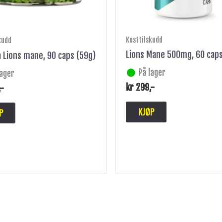
Kosttilskudd
kudd
Lions Mane 500mg, 60 cap
a Lions mane, 90 caps (59g)
På lager
lager
kr
299
,-
,-
KJØP
P