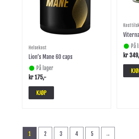
Kosttils
Vitern
På 
Helsekost
kr
349
Lion’s Mane 60 caps
På lager
KJØ
kr
175
,-
KJØP
1
2
3
4
5
→