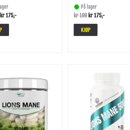
lager
På lager
kr
175
,-
kr
199
kr
175
,-
P
KJØP