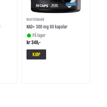
Kosttilskudd
s
NAD+ 300 mg 60 kapslar
På lager
kr
349
,-
KJØP