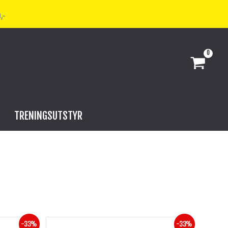
,-
TRENINGSUTSTYR
Opprinnelig
Nåværende
-33%
-33%