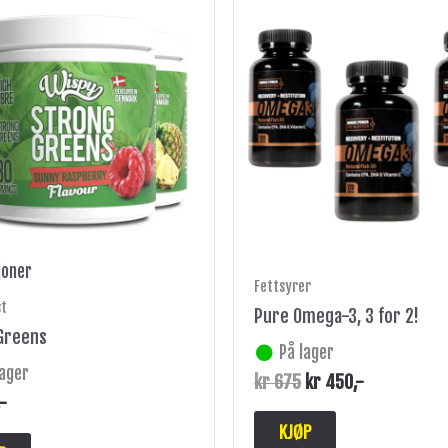
pris
pris
produktet
var:
er:
har
kr 675.
kr 450.
flere
varianter.
Alternativene
kan
velges
på
produktsiden
joner
Fettsyrer
st
Pure Omega-3, 3 for 2!
Greens
På lager
lager
kr
675
kr
450
,-
,-
KJØP