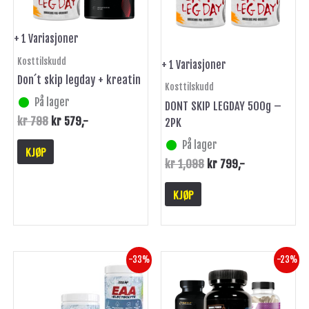
Alternativene
Alternativene
kan
kan
+ 1 Variasjoner
velges
velges
Kosttilskudd
på
på
+ 1 Variasjoner
produktsiden
produktsiden
Don´t skip legday + kreatin
Kosttilskudd
På lager
DONT SKIP LEGDAY 500g –
kr
798
kr
579
,-
2PK
På lager
KJØP
kr
1,098
kr
799
,-
KJØP
Opprinnelig
Nåværende
Opprinnelig
Nåværende
-33%
-23%
pris
pris
pris
pris
var:
er:
var:
er:
kr 897.
kr 598.
kr 647.
kr 499.