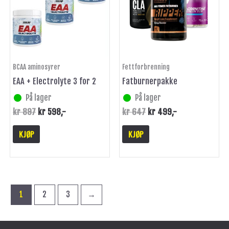
BCAA aminosyrer
Fettforbrenning
EAA + Electrolyte 3 for 2
Fatburnerpakke
På lager
På lager
kr
897
kr
598
,-
kr
647
kr
499
,-
KJØP
KJØP
1
2
3
→