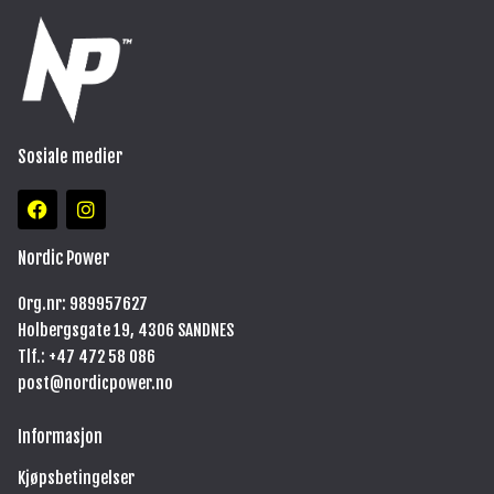
Sosiale medier
F
I
a
n
c
s
e
t
Nordic Power
b
a
o
g
Org.nr: 989957627
o
r
Holbergsgate 19, 4306 SANDNES
k
a
m
Tlf.: +47
472 58 086
post@nordicpower.no
Informasjon
Kjøpsbetingelser