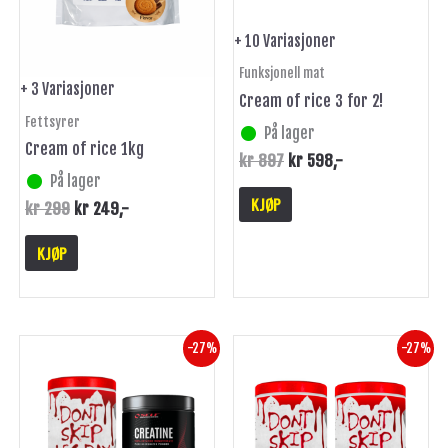
produktsiden
produktsiden
+ 10 Variasjoner
Funksjonell mat
+ 3 Variasjoner
Cream of rice 3 for 2!
Fettsyrer
På lager
Cream of rice 1kg
kr
897
kr
598
,-
På lager
KJØP
kr
299
kr
249
,-
KJØP
Opprinnelig
Nåværende
Opprinnelig
Nåværende
Dette
Dette
-27%
-27%
pris
pris
pris
pris
produktet
produktet
var:
er:
var:
er:
har
har
kr 798.
kr 579.
kr 1,098.
kr 799.
flere
flere
varianter.
varianter.