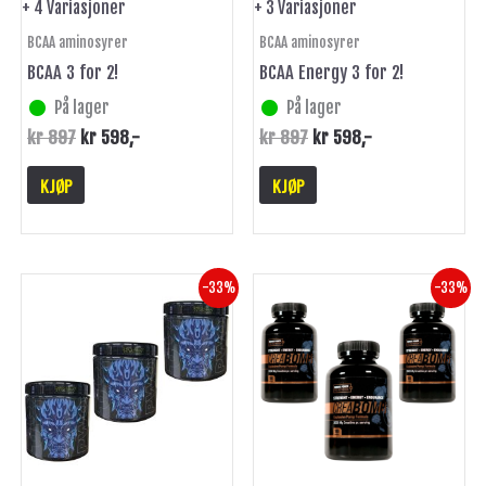
på
på
+ 4 Variasjoner
+ 3 Variasjoner
produktsiden
produktsiden
BCAA aminosyrer
BCAA aminosyrer
BCAA 3 for 2!
BCAA Energy 3 for 2!
På lager
På lager
kr
897
kr
598
,-
kr
897
kr
598
,-
KJØP
KJØP
Opprinnelig
Nåværende
Opprinnelig
Nåværende
-33%
-33%
pris
pris
pris
pris
var:
er:
var:
er:
kr 897.
kr 598.
kr 975.
kr 650.