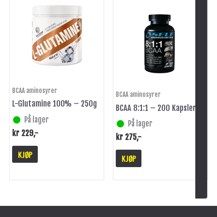
BCAA aminosyrer
BCAA aminosyrer
L-Glutamine 100% – 250g
BCAA 8:1:1 – 200 Kapsler
På lager
På lager
kr
229
,-
kr
275
,-
KJØP
KJØP