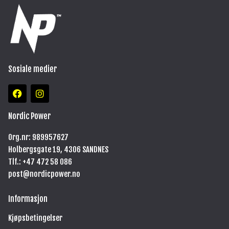
Sosiale medier
F
I
a
n
c
s
e
t
Nordic Power
b
a
o
g
Org.nr: 989957627
o
r
Holbergsgate 19, 4306 SANDNES
k
a
m
Tlf.: +47
472 58 086
post@nordicpower.no
Informasjon
Kjøpsbetingelser