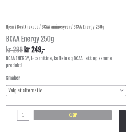
Hjem
/
Kosttilskudd
/
BCAA aminosyrer
/ BCAA Energy 250g
BCAA Energy 250g
kr
299
kr
249
,-
BCAA ENERGY, L-carnitine, koffein og BCAA i ett og samme
produkt!
Smaker
KJØP