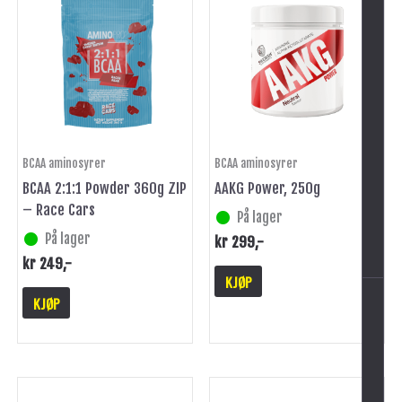
BCAA aminosyrer
BCAA aminosyrer
BCAA 2:1:1 Powder 360g ZIP
AAKG Power, 250g
-
– Race Cars
På lager
På lager
kr
299
,-
kr
249
,-
KJØP
KJØP