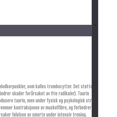
+
g blodkorpuskler, som kalles trombocytter. Det støtter
hindrer skader forårsaket av frie radikaler). Taurin
rodusere taurin, men under fysisk og psykologisk stress
fremmer kontraksjonen av muskelfibre, og forbedrer
rsaker følelsen av smerte under intensiv trening.