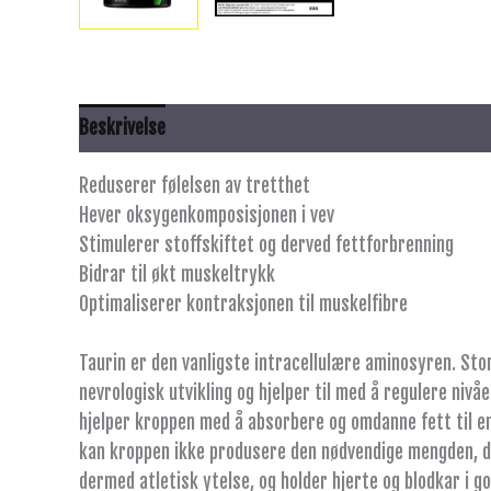
Beskrivelse
Anbefalt bruk
Innhold
Advarsel
Reduserer følelsen av tretthet
Hever oksygenkomposisjonen i vev
Stimulerer stoffskiftet og derved fettforbrenning
Bidrar til økt muskeltrykk
Optimaliserer kontraksjonen til muskelfibre
​Taurin er den vanligste intracellulære aminosyren. Sto
nevrologisk utvikling og hjelper til med å regulere nivå
hjelper kroppen med å absorbere og omdanne fett til en
kan kroppen ikke produsere den nødvendige mengden, de
dermed atletisk ytelse, og holder hjerte og blodkar i 