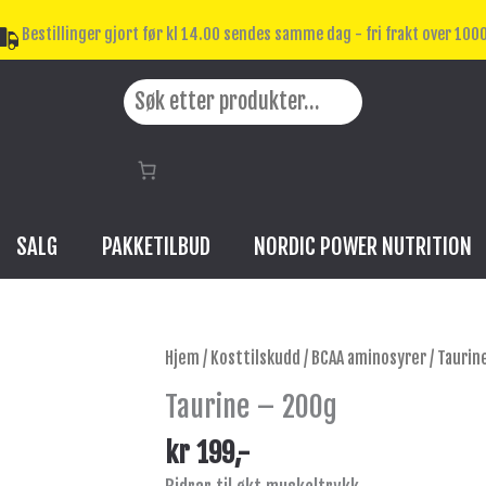
Bestillinger gjort før kl 14.00 sendes samme dag - fri frakt over 1000
Search
SALG
PAKKETILBUD
NORDIC POWER NUTRITION
Taurine
Hjem
/
Kosttilskudd
/
BCAA aminosyrer
/ Taurin
-
Taurine – 200g
200g
antall
kr
199
,-