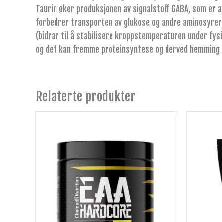
Taurin øker produksjonen av signalstoff GABA, som er av
forbedrer transporten av glukose og andre aminosyrer i
(bidrar til å stabilisere kroppstemperaturen under fys
og det kan fremme proteinsyntese og derved hemming a
Relaterte produkter
Dette
produktet
har
flere
varianter.
Alternativene
kan
velges