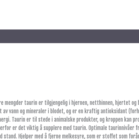
re mengder taurin er tilgjengelig i hjernen, netthinnen, hjertet o
et av vann og mineraler i blodet, og er en kraftig antioksidant (for
ergi. Taurin er til stede i animalske produkter, og kroppen kan p
rfor er det viktig å supplere med taurin. Optimale taurinnivåer 
god stand. Hjelper med å fjerne melkesyre, som er stoffet som forå