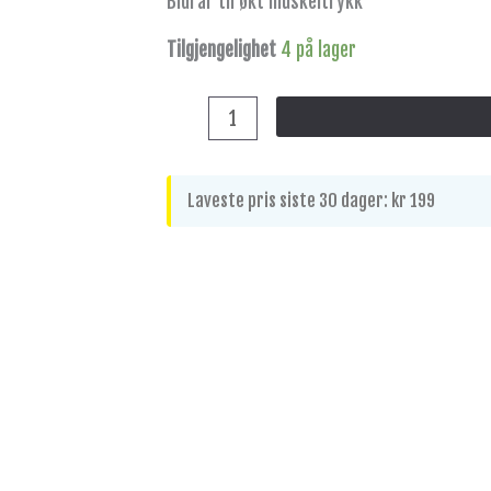
Bidrar til økt muskeltrykk
Tilgjengelighet
4 på lager
Laveste pris siste 30 dager:
kr
199