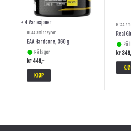
på
produktsiden
+ 4 Variasjoner
BCAA am
BCAA aminosyrer
Real G
EAA Hardcore, 360 g
På 
På lager
kr
349
kr
449
,-
KJØ
KJØP