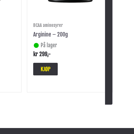
BCAA aminosyrer
Arginine – 200g
På lager
kr
299
,-
KJØP