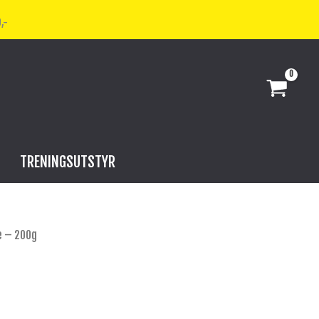
,-
TRENINGSUTSTYR
e – 200g