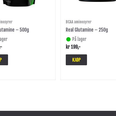
inosyrer
BCAA aminosyrer
lutamine – 500g
Real Glutamine – 250g
lager
På lager
,-
kr
199
,-
P
KJØP