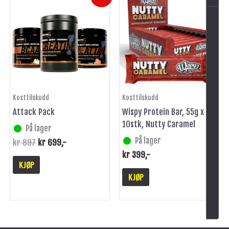
pris
pris
var:
er:
kr 897.
kr 699.
Kosttilskudd
Kosttilskudd
Attack Pack
Wispy Protein Bar, 55g x
10stk, Nutty Caramel
På lager
På lager
kr
897
kr
699
,-
kr
399
,-
KJØP
KJØP