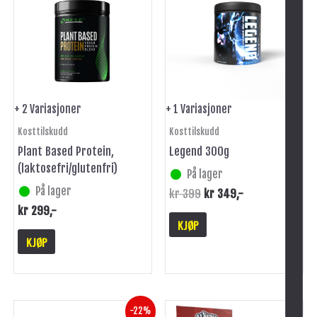
har
har
kr 399.
kr 349.
flere
flere
varianter.
varianter.
Alternativene
Alternativene
kan
kan
velges
velges
på
på
+ 2 Variasjoner
+ 1 Variasjoner
produktsiden
produktsiden
Kosttilskudd
Kosttilskudd
Plant Based Protein,
Legend 300g
(laktosefri/glutenfri)
På lager
På lager
kr
399
kr
349
,-
kr
299
,-
KJØP
KJØP
-
Opprinnelig
Nåværende
-22%