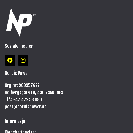
Sosiale medier
F
I
a
n
c
s
e
t
Nordic Power
b
a
o
g
Org.nr: 989957627
o
r
Holbergsgate 19, 4306 SANDNES
k
a
m
Tlf.: +47
472 58 086
post@nordicpower.no
Informasjon
Kjøpsbetingelser