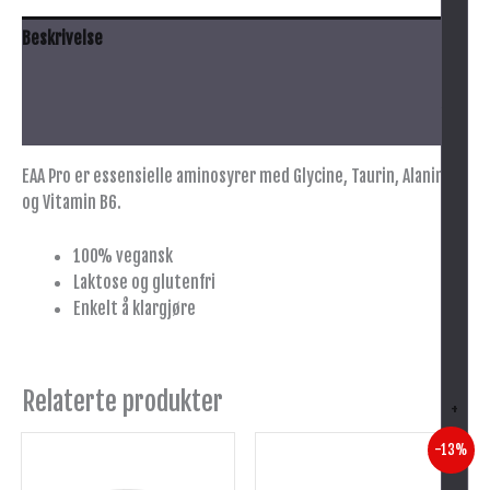
Beskrivelse
Anbefalt bruk
Innhold
EAA Pro er essensielle aminosyrer med Glycine, Taurin, Alanine
og Vitamin B6.
100% vegansk
Laktose og glutenfri
Enkelt å klargjøre
Relaterte produkter
+
Opprinnelig
Nåværende
Dette
Dette
-13%
pris
pris
produktet
produktet
var:
er: