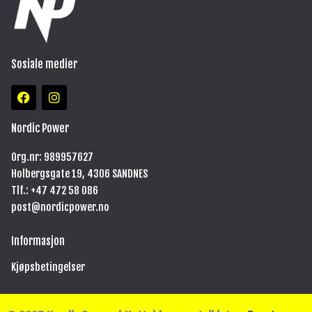
Sosiale medier
F
I
a
n
c
s
e
t
Nordic Power
b
a
o
g
Org.nr: 989957627
o
r
Holbergsgate 19, 4306 SANDNES
k
a
m
Tlf.: +47
472 58 086
post@nordicpower.no
Informasjon
Kjøpsbetingelser