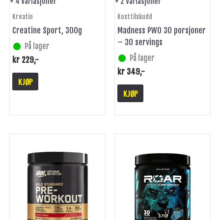
+ 4 Variasjoner
+ 2 Variasjoner
produktsiden
produktsiden
Kreatin
Kosttilskudd
Creatine Sport, 300g
Madness PWO 30 porsjoner
– 30 servings
På lager
På lager
kr
229
,-
kr
349
,-
KJØP
KJØP
Dette
Dette
produktet
produktet
har
har
flere
flere
varianter.
varianter.
Alternativene
Alternativene
kan
kan