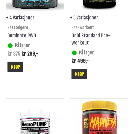
kan
kan
velges
velges
på
på
+ 4 Variasjoner
+ 5 Variasjoner
produktsiden
produktsiden
Bestselgere
Pre-workout
Dominate PWO
Gold Standard Pre-
Workout
På lager
På lager
kr
375
kr
299
,-
kr
499
,-
KJØP
KJØP
Dette
Dette
produktet
produktet
har
har
flere
flere
varianter.
varianter.