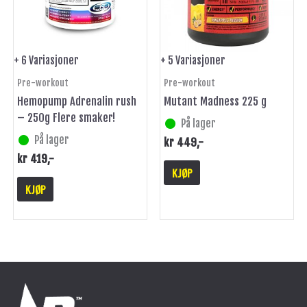
Alternativene
Alternativene
kan
kan
velges
velges
på
på
+ 6 Variasjoner
+ 5 Variasjoner
produktsiden
produktsiden
Pre-workout
Pre-workout
Hemopump Adrenalin rush
Mutant Madness 225 g
– 250g Flere smaker!
På lager
På lager
kr
449
,-
kr
419
,-
KJØP
KJØP