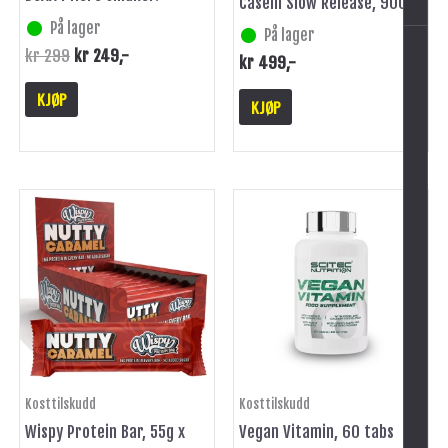
Casein Slow Release, 900g
På lager
På lager
kr
299
kr
249
,-
kr
499
,-
KJØP
KJØP
Kosttilskudd
Kosttilskudd
Wispy Protein Bar, 55g x
Vegan Vitamin, 60 tabs