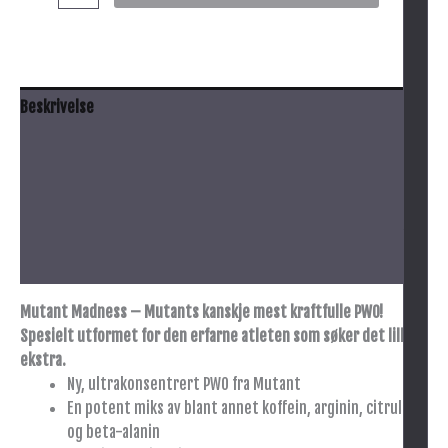
Beskrivelse
Anbefalt bruk
Innhold
Advarsel
Tilleggsinformasjon
Mutant Madness – Mutants kanskje mest kraftfulle PWO!
Spesielt utformet for den erfarne atleten som søker det lille
ekstra.
Ny, ultrakonsentrert PWO fra Mutant
En potent miks av blant annet koffein, arginin, citrullin
og beta-alanin