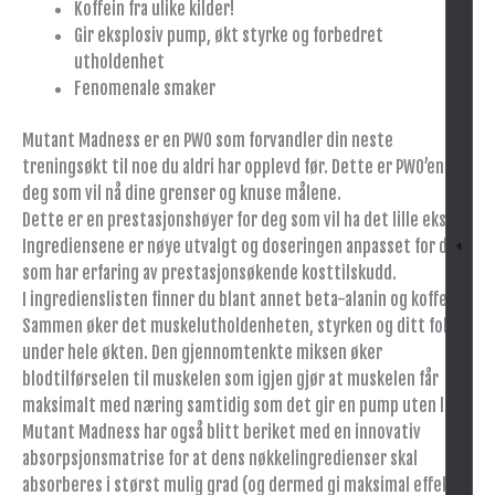
Koffein fra ulike kilder!
Gir eksplosiv pump, økt styrke og forbedret
utholdenhet
Fenomenale smaker
Mutant Madness er en PWO som forvandler din neste
treningsøkt til noe du aldri har opplevd før. Dette er PWO’en for
deg som vil nå dine grenser og knuse målene.
Dette er en prestasjonshøyer for deg som vil ha det lille ekstra.
Ingrediensene er nøye utvalgt og doseringen anpasset for deg
+
som har erfaring av prestasjonsøkende kosttilskudd.
I ingredienslisten finner du blant annet beta-alanin og koffein.
Sammen øker det muskelutholdenheten, styrken og ditt fokus
under hele økten. Den gjennomtenkte miksen øker
blodtilførselen til muskelen som igjen gjør at muskelen får
maksimalt med næring samtidig som det gir en pump uten like!
Mutant Madness har også blitt beriket med en innovativ
absorpsjonsmatrise for at dens nøkkelingredienser skal
absorberes i størst mulig grad (og dermed gi maksimal effekt).