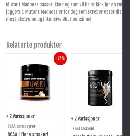
Mutant Madness passer ikke deg som vil ha et kick før en rolig
joggetur. Mutant Madness er for deg som streber etter ditt
mest ekstreme og intensive økt noensinne!
Relaterte produkter
Opprinnelig
Nåværende
Dette
Dette
-17%
pris
pris
produktet
produktet
var:
er:
har
har
kr 299.
kr 249.
flere
flere
varianter.
varianter.
Alternativene
Alternativene
kan
kan
velges
velges
på
på
+ 2 Variasjoner
+ 2 Variasjoner
-
produktsiden
produktsiden
BCAA aminosyrer
Kosttilskudd
BCAA i flere smaker!