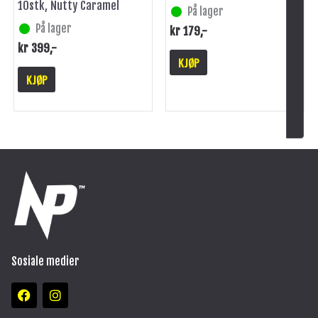
10stk, Nutty Caramel
På lager
På lager
kr
179
,-
kr
399
,-
KJØP
KJØP
Sosiale medier
F
I
a
n
c
s