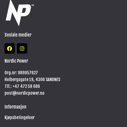
Sosiale medier
F
I
a
n
c
s
e
t
Nordic Power
b
a
o
g
Org.nr: 989957627
o
r
Holbergsgate 19, 4306 SANDNES
k
a
m
Tlf.: +47
472 58 086
post@nordicpower.no
Informasjon
Kjøpsbetingelser