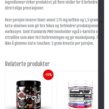
ingredienser virker produktet på flere nivåer for å forbedre
idrettslige prestasjoner.
Hver porsjon leverer blant annet 175 mg koffein og 1,5 gram
+
beta-alaninen som gir bra fokus og forhindrer produksjonen av
melkesyre. Gold Standards PWO inneholder også L-karnitin og L-
citrulline som øker fettforbrenningen og gir muskelpump. For
ikke å glemme siste touchen: 3 gram kreatin per porsjon.
Relaterte produkter
Opprinnelig
Nåværende
Dette
Dette
-25%
pris
pris
produktet
produktet
var:
er:
har
har
kr 499.
kr 375.
flere
flere
varianter.
varianter.
Alternativene
Alternativene
kan
kan