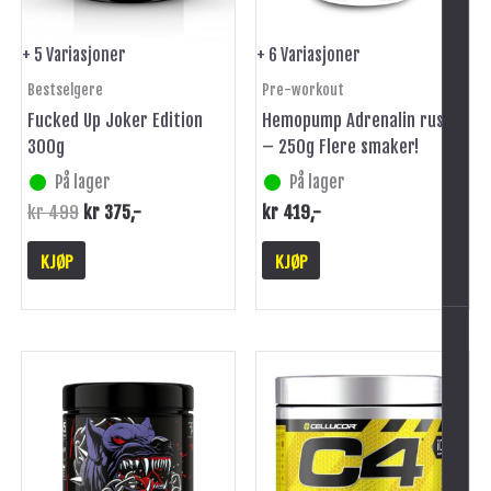
velges
velges
på
på
+ 5 Variasjoner
+ 6 Variasjoner
produktsiden
produktsiden
Bestselgere
Pre-workout
Fucked Up Joker Edition
Hemopump Adrenalin rush
300g
– 250g Flere smaker!
På lager
På lager
kr
499
kr
375
,-
kr
419
,-
-
KJØP
KJØP
Dette
produktet
har
flere
varianter.