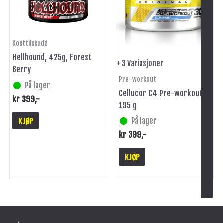
Alternativene
kan
velges
på
Kosttilskudd
produktsiden
Hellhound, 425g, Forest
+ 3 Variasjoner
Berry
Pre-workout
På lager
Cellucor C4 Pre-workout
kr
399
,-
195 g
KJØP
På lager
kr
399
,-
KJØP