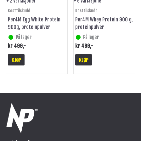
+ 2 Variasjoner
+ 6 Variasjoner
produktsiden
produktsiden
Kosttilskudd
Kosttilskudd
Per4M Egg White Protein
Per4M Whey Protein 900 g,
900g, proteinpulver
proteinpulver
På lager
På lager
kr
499
,-
kr
499
,-
KJØP
KJØP