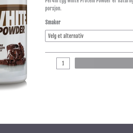
Per4m Egg White Protein Powder er naturlig 
proteinpulver
porsjon.
antall
Smaker
masjon