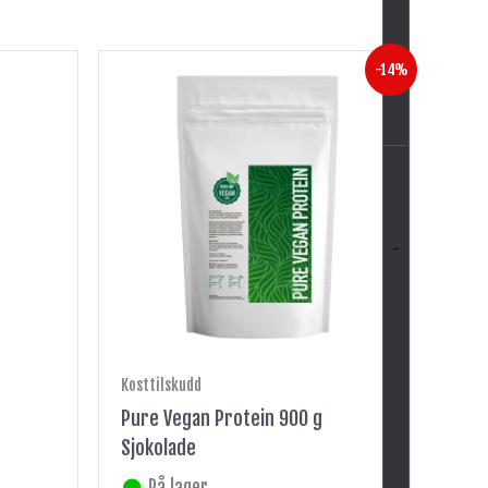
Opprinnelig
Nåværende
-14%
pris
pris
var:
er:
kr 349.
kr 299.
-
Kosttilskudd
Pure Vegan Protein 900 g
Sjokolade
På lager