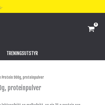
,-
TRENINGSUTSTYR
e Protein 900g, proteinpulver
0g, proteinpulver