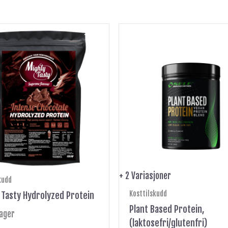
Dette
produktet
har
flere
varianter.
Alternativene
kan
velges
på
produktsiden
+ 2 Variasjoner
kudd
Kosttilskudd
 Tasty Hydrolyzed Protein
Plant Based Protein,
lager
(laktosefri/glutenfri)