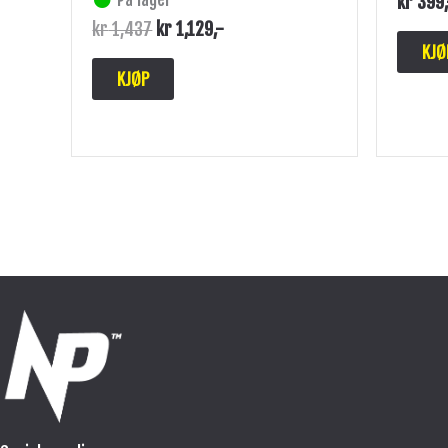
kr
399
kr
1,437
kr
1,129
,-
KJØ
KJØP