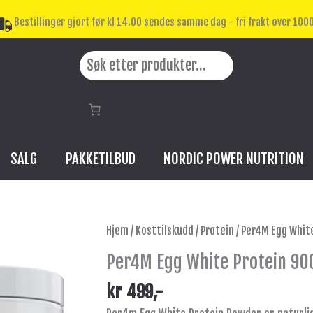
Bestillinger gjort før kl 14.00 sendes samme dag - fri frakt over 1000
Search
SALG
PAKKETILBUD
NORDIC POWER NUTRITION
Per4M
Hjem
/
Kosttilskudd
/
Protein
/ Per4M Egg Whit
Egg
Per4M Egg White Protein 90
White
Protein
kr
499
,-
900g,