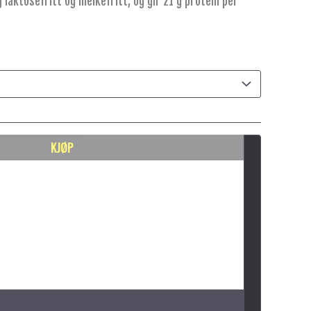
laktosefritt og melkefritt, og gir 21 g protein per
KJØP