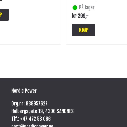
,-
På lager
P
kr
299
,-
KJØP
Nordic Power
Org.nr: 989957627
Holbergsgate 19, 4306 SANDNES
Tlf.: +47
472 58 086
post@nordicpower.no