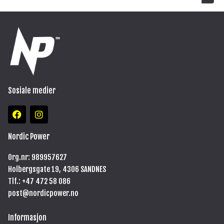
Sosiale medier
F
I
a
n
c
s
e
t
Nordic Power
b
a
o
g
Org.nr: 989957627
o
r
Holbergsgate 19, 4306 SANDNES
k
a
m
Tlf.: +47
472 58 086
post@nordicpower.no
Informasjon