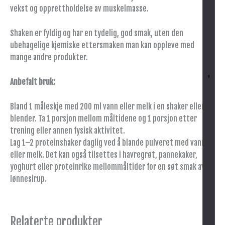
vekst og opprettholdelse av muskelmasse.
Shaken er fyldig og har en tydelig, god smak, uten den
ubehagelige kjemiske ettersmaken man kan oppleve med
mange andre produkter.
+
Anbefalt bruk:
Bland 1 måleskje med 200 ml vann eller melk i en shaker eller
blender. Ta 1 porsjon mellom måltidene og 1 porsjon etter
trening eller annen fysisk aktivitet.
Lag 1–2 proteinshaker daglig ved å blande pulveret med vann
eller melk. Det kan også tilsettes i havregrøt, pannekaker,
yoghurt eller proteinrike mellommåltider for en søt smak av
lønnesirup.
Relaterte produkter