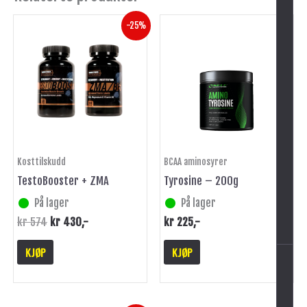
Opprinnelig
Nåværende
-25%
pris
pris
var:
er:
kr 574.
kr 430.
Kosttilskudd
BCAA aminosyrer
-
TestoBooster + ZMA
Tyrosine – 200g
På lager
På lager
kr
574
kr
430
,-
kr
225
,-
KJØP
KJØP