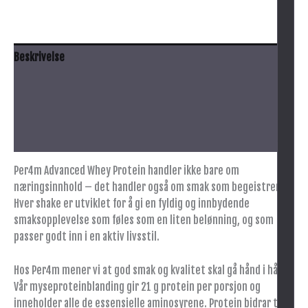
Beskrivelse
Anbefalt bruk
Innhold
Tilleggsinformasjon
Per4m Advanced Whey Protein handler ikke bare om
næringsinnhold – det handler også om smak som begeistrer.
Hver shake er utviklet for å gi en fyldig og innbydende
smaksopplevelse som føles som en liten belønning, og som
passer godt inn i en aktiv livsstil.
Hos Per4m mener vi at god smak og kvalitet skal gå hånd i hånd.
Vår myseproteinblanding gir 21 g protein per porsjon og
inneholder alle de essensielle aminosyrene. Protein bidrar til