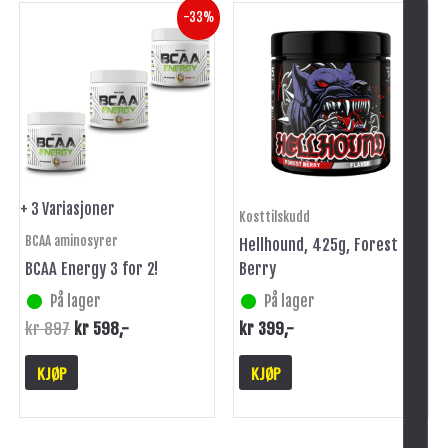
Opprinnelig
Nåværende
Dette
-33%
pris
pris
produktet
var:
er:
har
kr 897.
kr 598.
flere
varianter.
Alternativene
kan
velges
på
+ 3 Variasjoner
Kosttilskudd
produktsiden
BCAA aminosyrer
Hellhound, 425g, Forest
BCAA Energy 3 for 2!
Berry
På lager
På lager
kr
897
kr
598
,-
kr
399
,-
KJØP
KJØP