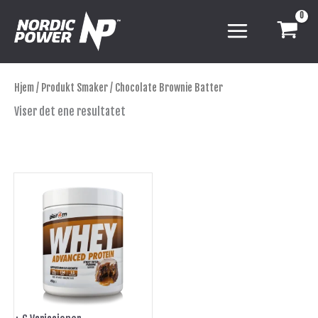
Hopp
rett
til
innholdet
Hjem
/ Produkt Smaker / Chocolate Brownie Batter
Viser det ene resultatet
Dette
produktet
har
flere
varianter.
Alternativene
kan
velges
på