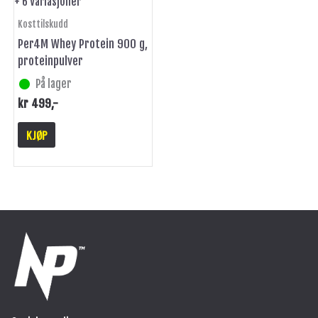
+ 6 Variasjoner
produktsiden
Kosttilskudd
Per4M Whey Protein 900 g,
proteinpulver
På lager
kr
499
,-
KJØP