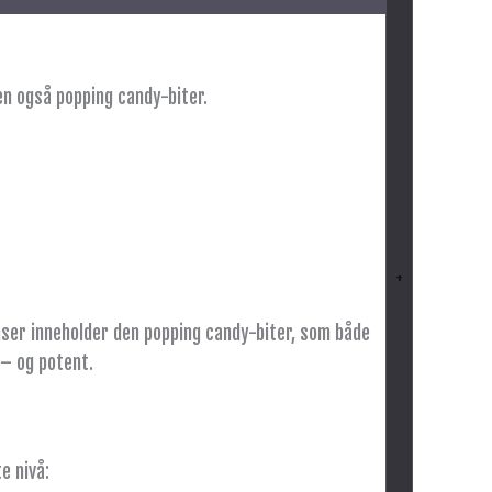
en også popping candy-biter.
+
nser inneholder den popping candy-biter, som både
 – og potent.
e nivå: