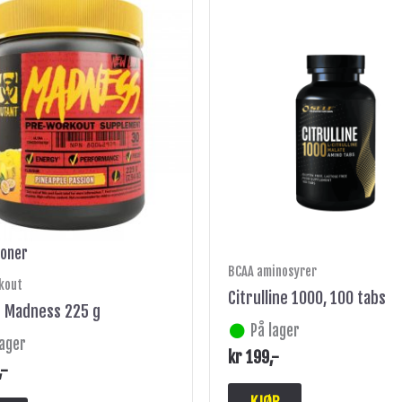
produktet
har
flere
varianter.
Alternativene
kan
velges
på
produktsiden
joner
BCAA aminosyrer
kout
Citrulline 1000, 100 tabs
 Madness 225 g
På lager
lager
kr
199
,-
,-
KJØP