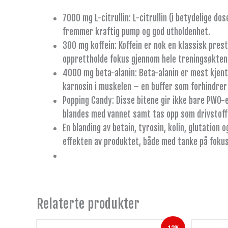
7000 mg L-citrullin: L-citrullin (i betydelige d
fremmer kraftig pump og god utholdenhet.
300 mg koffein: Koffein er nok en klassisk pres
opprettholde fokus gjennom hele treningsøkten
4000 mg beta-alanin: Beta-alanin er mest kjent 
karnosin i muskelen – en buffer som forhindrer 
Popping Candy: Disse bitene gir ikke bare PWO-e
blandes med vannet samt tas opp som drivstoff
En blanding av betain, tyrosin, kolin, glutation
effekten av produktet, både med tanke på fokus
Relaterte produkter
Opprinnelig
Nåværende
Dette