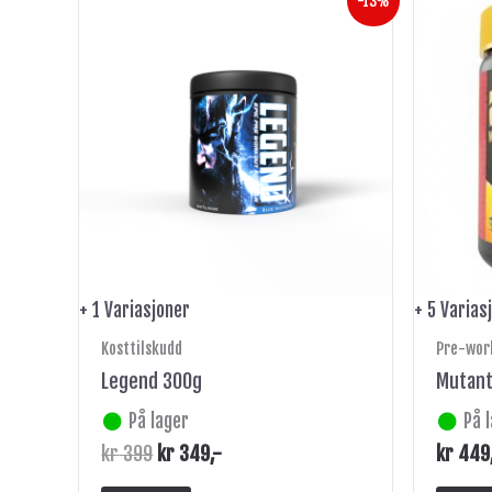
-13%
pris
pris
produktet
var:
er:
har
kr 399.
kr 349.
flere
varianter.
Alternativene
kan
velges
på
produktsiden
+ 1 Variasjoner
+ 5 Varias
Kosttilskudd
Pre-wor
Legend 300g
Mutant
På lager
På 
kr
399
kr
349
,-
kr
449