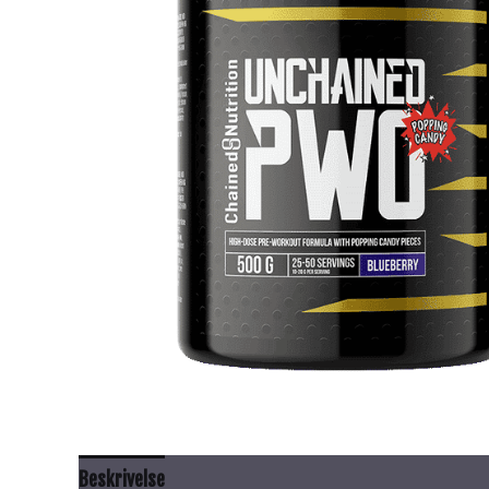
Beskrivelse
Anbefalt bruk
Innhold
Advarsel
Ti