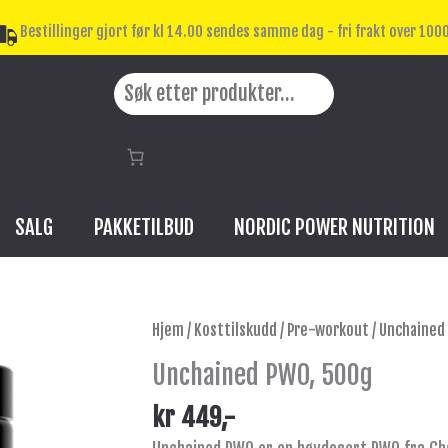
Bestillinger gjort før kl 14.00 sendes samme dag - fri frakt over 1000
Search
SALG
PAKKETILBUD
NORDIC POWER NUTRITION
Unchained
Hjem
/
Kosttilskudd
/
Pre-workout
/ Unchained
PWO,
Unchained PWO, 500g
500g
antall
kr
449
,-