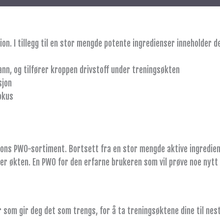
n. I tillegg til en stor mengde potente ingredienser inneholder d
n, og tilfører kroppen drivstoff under treningsøkten
sjon
okus
tions PWO-sortiment. Bortsett fra en stor mengde aktive ingredie
er økten. En PWO for den erfarne brukeren som vil prøve noe nytt
r som gir deg det som trengs, for å ta treningsøktene dine til nest