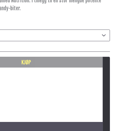
ned Nutrition. I tillegg til en stor mengde potente
andy-biter.
KJØP