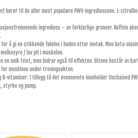
oser) hører til de aller mest populære PWO-ingrediensene. L-citrul
tasjonsfremmende ingrediens – av forklarlige grunner. Koffein øk
.
for å gi en stikkende følelse i huden etter inntak. Men beta-ala
melkesyre / lav pH i muskelen.
n en unik tvist, men bidrar også til effekten. Bitene består av k
 for musklene under treningsøkten.
 og B-vitaminer: I tillegg til det ovennevnte inneholder Unchained 
, styrke og pump.
Dette