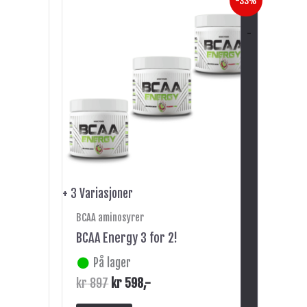
-33%
pris
pris
produktet
var:
er:
-
har
kr 897.
kr 598.
flere
varianter.
Alternativene
kan
velges
på
produktsiden
+ 3 Variasjoner
BCAA aminosyrer
BCAA Energy 3 for 2!
På lager
kr
897
kr
598
,-