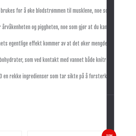
lin brukes for å øke blodstrømmen til musklene, noe som
er årvåkenheten og piggheten, noe som gjør at du kan
ninets egentlige effekt kommer av at det øker mengden
arbohydrater, som ved kontakt med vannet både knitrer,
PWO en rekke ingredienser som tar sikte på å forsterke
Opprinnelig
Nåværende
Dette