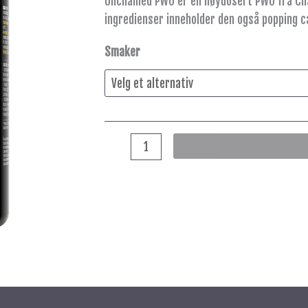
Unchained PWO er en høydosert PWO fra Chai
ingredienser inneholder den også popping c
Smaker
lleggsinformasjon