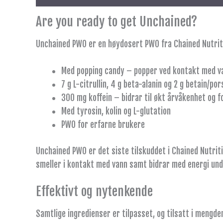
Are you ready to get Unchained?
Unchained PWO er en høydosert PWO fra Chained Nutritio
Med popping candy – popper ved kontakt med van
7 g L-citrullin, 4 g beta-alanin og 2 g betain/por
300 mg koffein – bidrar til økt årvåkenhet og f
Med tyrosin, kolin og L-glutation
PWO for erfarne brukere
Unchained PWO er det siste tilskuddet i Chained Nutri
smeller i kontakt med vann samt bidrar med energi und
Effektivt og nytenkende
Samtlige ingredienser er tilpasset, og tilsatt i mengde