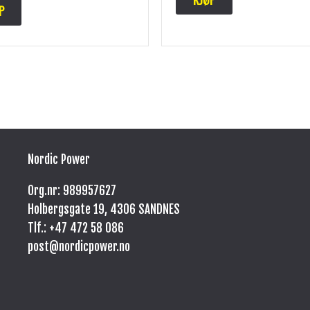
P
Nordic Power
Org.nr: 989957627
Holbergsgate 19, 4306 SANDNES
Tlf.: +47
472 58 086
post@nordicpower.no