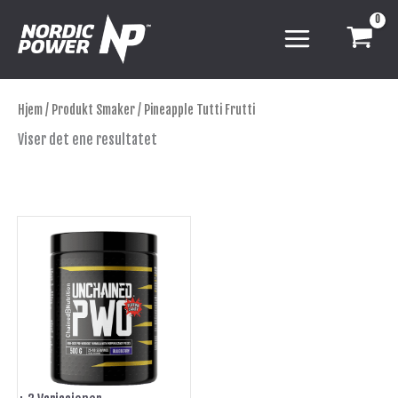
Hopp
rett
til
innholdet
Hjem
/ Produkt Smaker / Pineapple Tutti Frutti
Viser det ene resultatet
Dette
produktet
har
flere
varianter.
Alternativene
kan
velges
på