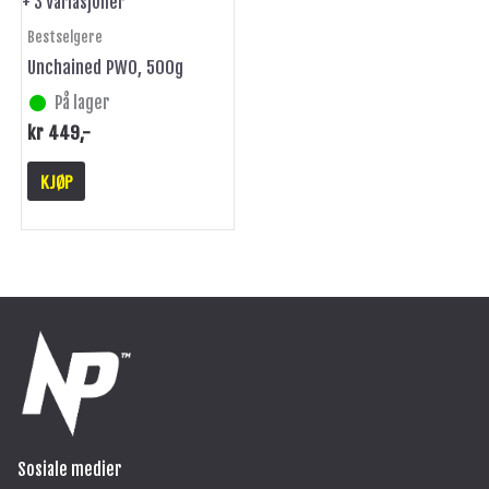
+ 3 Variasjoner
produktsiden
Bestselgere
Unchained PWO, 500g
På lager
kr
449
,-
KJØP
Sosiale medier