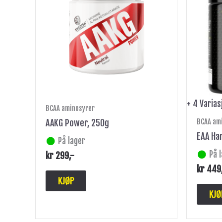
+ 4 Varias
BCAA aminosyrer
BCAA am
AAKG Power, 250g
EAA Ha
På lager
På 
kr
299
,-
kr
449
KJØP
KJØ