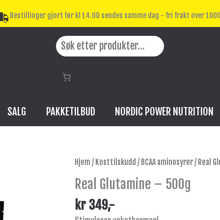
Bestillinger gjort før kl 14.00 sendes samme dag - fri frakt over 1000
Search
SALG
PAKKETILBUD
NORDIC POWER NUTRITION
Real
Hjem
/
Kosttilskudd
/
BCAA aminosyrer
/ Real G
Glutamine
Real Glutamine – 500g
-
500g
kr
349
,-
antall