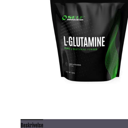
Beskrivelse
Anbefalt bruk
Innhold
Advarsel