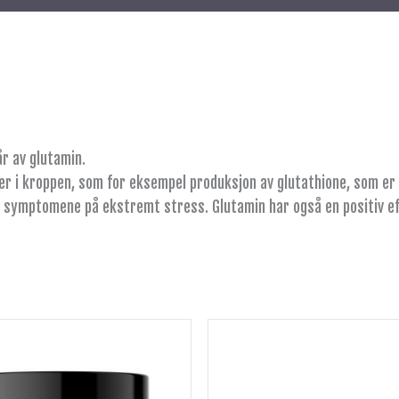
r av glutamin.
er i kroppen, som for eksempel produksjon av glutathione, som er
e symptomene på ekstremt stress. Glutamin har også en positiv e
Dette
produktet
har