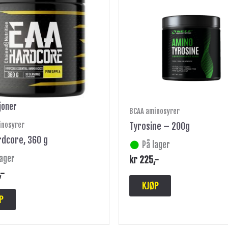
flere
varianter.
Alternativene
kan
velges
på
produktsiden
joner
BCAA aminosyrer
inosyrer
Tyrosine – 200g
rdcore, 360 g
På lager
lager
kr
225
,-
,-
KJØP
P