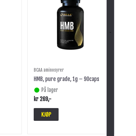
-
BCAA aminosyrer
HMB, pure grade, 1g – 90caps
På lager
kr
269
,-
KJØP