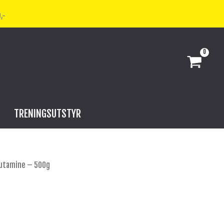
,-
TRENINGSUTSTYR
lutamine – 500g