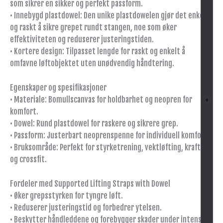
som sikrer en sikker og perfekt passform.
• Innebygd plastdowel: Den unike plastdowelen gjør det enkelt
og raskt å sikre grepet rundt stangen, noe som øker
effektiviteten og reduserer justeringstiden.
• Kortere design: Tilpasset lengde for raskt og enkelt å
omfavne løftobjektet uten unødvendig håndtering.
Egenskaper og spesifikasjoner
• Materiale: Bomullscanvas for holdbarhet og neopren for
+
komfort.
• Dowel: Rund plastdowel for raskere og sikrere grep.
• Passform: Justerbart neoprenspenne for individuell komfort.
• Bruksområde: Perfekt for styrketrening, vektløfting, kraftløft
og crossfit.
Fordeler med Supported Lifting Straps with Dowel
• Øker grepsstyrken for tyngre løft.
• Reduserer justeringstid og forbedrer ytelsen.
• Beskytter håndleddene og forebygger skader under intensiv