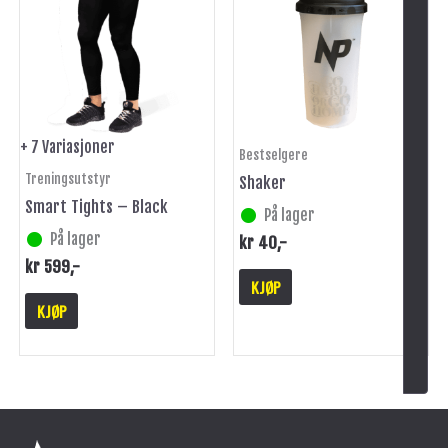
har
flere
varianter.
Alternativene
kan
velges
på
+ 7 Variasjoner
Bestselgere
produktsiden
Treningsutstyr
Shaker
Smart Tights – Black
På lager
På lager
kr
40
,-
kr
599
,-
KJØP
KJØP