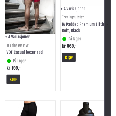
velges
velges
på
på
+ 4 Variasjoner
produktsiden
produktsiden
Treningsutstyr
IA Padded Premium Lifting
-
Belt, Black
+ 4 Variasjoner
På lager
Treningsutstyr
kr
869
,-
VOF Casual boxer rød
KJØP
På lager
kr
199
,-
KJØP
Dette
produktet