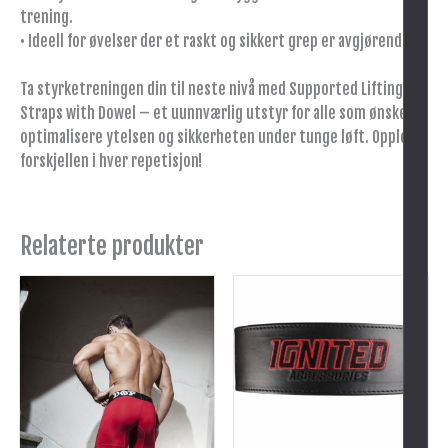
trening.
• Ideell for øvelser der et raskt og sikkert grep er avgjørende.
Ta styrketreningen din til neste nivå med Supported Lifting
Straps with Dowel – et uunnværlig utstyr for alle som ønsker å
optimalisere ytelsen og sikkerheten under tunge løft. Opplev
forskjellen i hver repetisjon!
Relaterte produkter
Dette
Dette
produktet
produktet
har
har
flere
flere
varianter.
varianter.
Alternativene
Alternativene
kan
kan