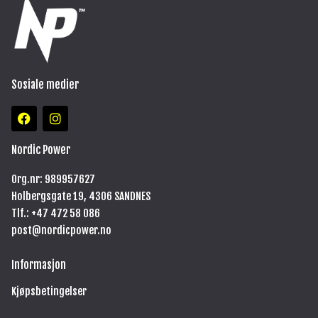
Sosiale medier
F
I
a
n
c
s
e
t
Nordic Power
b
a
o
g
Org.nr: 989957627
o
r
Holbergsgate 19, 4306 SANDNES
k
a
m
Tlf.: +47
472 58 086
post@nordicpower.no
Informasjon
Kjøpsbetingelser