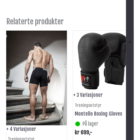
Relaterte produkter
Dette
Dette
produktet
produktet
+
har
har
flere
flere
varianter.
varianter.
Alternativene
Alternativene
kan
kan
velges
velges
på
på
+ 3 Variasjoner
produktsiden
produktsiden
Treningsutstyr
Montello Boxing Gloves
På lager
+ 4 Variasjoner
kr
699
,-
-
Treningsutstyr