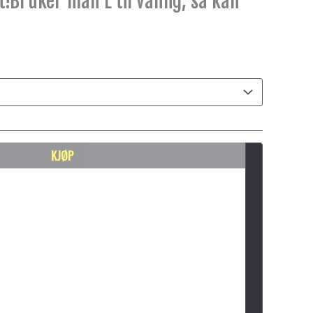
t!Bruker man L til vanlig, så kan
KJØP