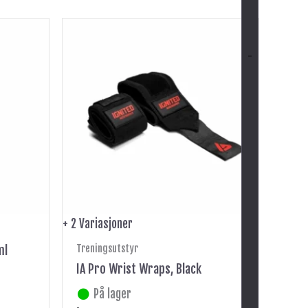
Dette
produktet
-
har
flere
varianter.
Alternativene
kan
velges
på
produktsiden
+ 2 Variasjoner
Treningsutstyr
ml
IA Pro Wrist Wraps, Black
På lager