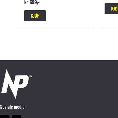
kr
699
,-
KJØ
KJØP
Sosiale medier
F
I