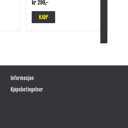
kr
299
,-
KJØP
Informasjon
Kjøpsbetingelser