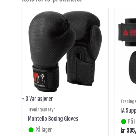
Dette
produktet
har
flere
varianter.
Alternativene
kan
velges
på
produktsiden
+ 3 Variasjoner
Trening
Treningsutstyr
IA Supp
Montello Boxing Gloves
På 
På lager
kr
335