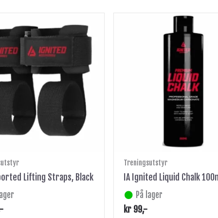
sutstyr
Treningsutstyr
orted Lifting Straps, Black
IA Ignited Liquid Chalk 100
lager
På lager
,-
kr
99
,-