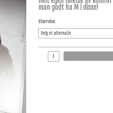
Helt egen følelse av komfor
man godt ha M i disse!
Størrelse