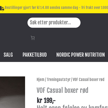
Bestillinger gjort før kl 14.00 sendes samme dag - fri frakt over 1000
Search
SALG
PAKKETILBUD
NORDIC POWER NUTRITION
VOF
Hjem
/
Treningsutstyr
/ VOF Casual boxer rød
Casual
VOF Casual boxer rød
boxer
rød
kr
199
,-
antall