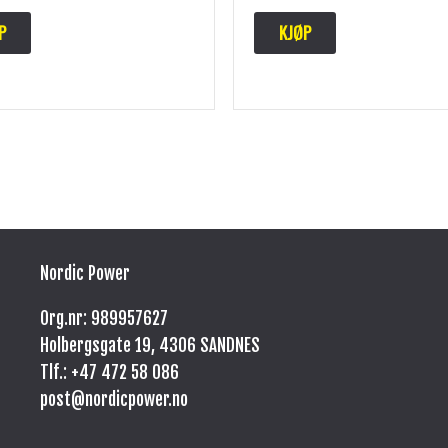
P
KJØP
Nordic Power
Org.nr: 989957627
Holbergsgate 19, 4306 SANDNES
Tlf.: +47
472 58 086
post@nordicpower.no