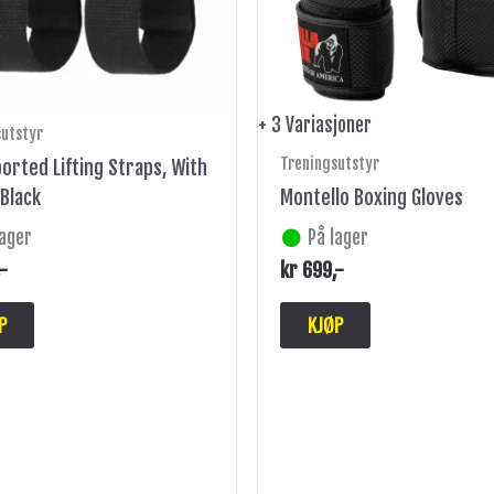
velges
på
produktsiden
+ 3 Variasjoner
sutstyr
Treningsutstyr
ported Lifting Straps, With
 Black
Montello Boxing Gloves
lager
På lager
,-
kr
699
,-
P
KJØP