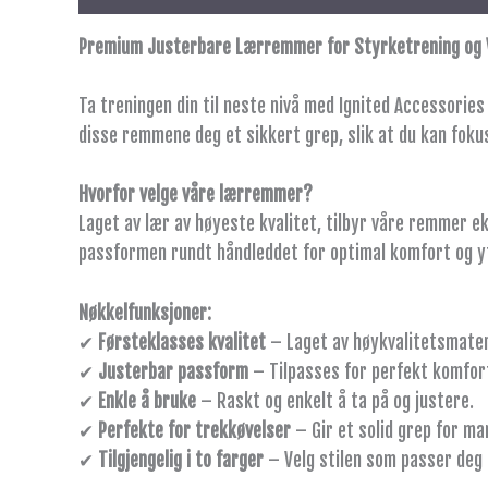
Premium Justerbare Lærremmer for Styrketrening og 
Ta treningen din til neste nivå med Ignited Accessories
disse remmene deg et sikkert grep, slik at du kan foku
Hvorfor velge våre lærremmer?
Laget av lær av høyeste kvalitet, tilbyr våre remmer e
passformen rundt håndleddet for optimal komfort og ytel
Nøkkelfunksjoner:
✔
Førsteklasses kvalitet
– Laget av høykvalitetsmater
✔
Justerbar passform
– Tilpasses for perfekt komfor
✔
Enkle å bruke
– Raskt og enkelt å ta på og justere.
✔
Perfekte for trekkøvelser
– Gir et solid grep for mar
✔
Tilgjengelig i to farger
– Velg stilen som passer deg 