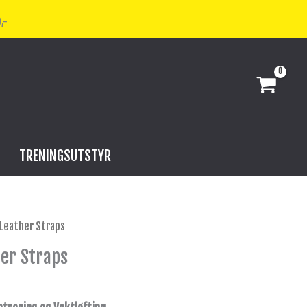
,-
TRENINGSUTSTYR
 Leather Straps
her Straps