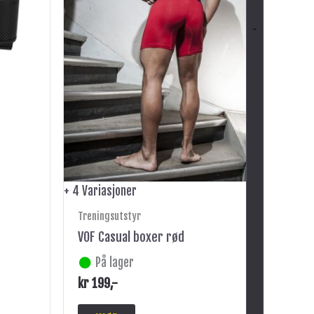
velges
-
på
produktsiden
+ 4 Variasjoner
Treningsutstyr
VOF Casual boxer rød
På lager
kr
199
,-