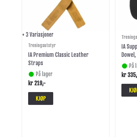
velges
på
produktsiden
+ 3 Variasjoner
Trening
Treningsutstyr
IA Sup
IA Premium Classic Leather
Dowel,
Straps
På 
På lager
kr
335
kr
219
,-
KJØ
KJØP