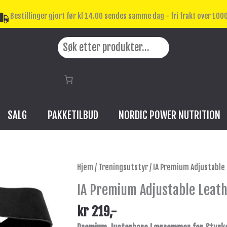
Bestillinger gjort før kl 14.00 sendes samme dag - fri frakt over 1000
Search
SALG
PAKKETILBUD
NORDIC POWER NUTRITION
IA
Hjem
/
Treningsutstyr
/ IA Premium Adjustable
Premium
IA Premium Adjustable Leat
Adjustable
Leather
kr
219
,-
Straps