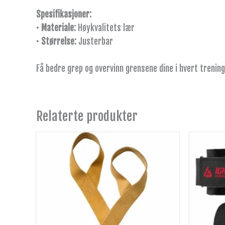
Spesifikasjoner:
•
Materiale:
Høykvalitets lær
•
Størrelse:
Justerbar
Få bedre grep og overvinn grensene dine i hvert tren
Relaterte produkter
Dette
produktet
har
flere
varianter.
Alternativene
kan