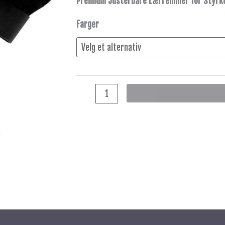
Premium Justerbare Lærremmer for Styrket
antall
Farger