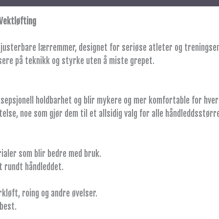
Vektløfting
 justerbare lærremmer, designet for seriøse atleter og treningsen
sere på teknikk og styrke uten å miste grepet.
ksepsjonell holdbarhet og blir mykere og mer komfortable for hver
se, noe som gjør dem til et allsidig valg for alle håndleddsstørre
ialer som blir bedre med bruk.
t rundt håndleddet.
kløft, roing og andre øvelser.
best.