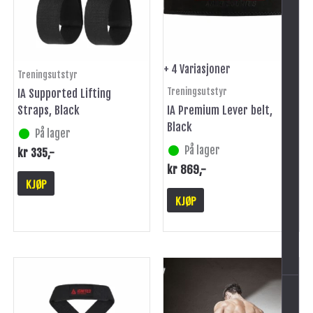
Alternativene
kan
velges
på
+ 4 Variasjoner
Treningsutstyr
produktsiden
Treningsutstyr
IA Supported Lifting
Straps, Black
IA Premium Lever belt,
Black
På lager
På lager
kr
335
,-
kr
869
,-
KJØP
-
KJØP
Dette
Dette
produktet
produktet
har
har