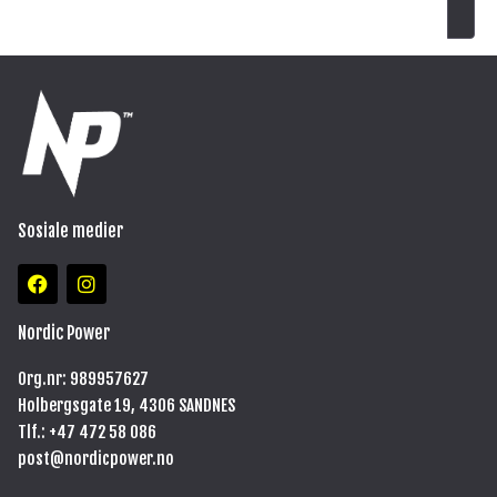
Sosiale medier
F
I
a
n
c
s
e
t
Nordic Power
b
a
o
g
Org.nr: 989957627
o
r
Holbergsgate 19, 4306 SANDNES
k
a
m
Tlf.: +47
472 58 086
post@nordicpower.no