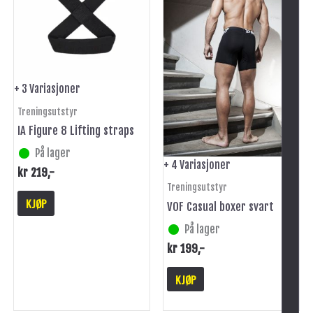
flere
flere
varianter.
varianter.
Alternativene
Alternativene
kan
kan
velges
velges
på
på
+ 3 Variasjoner
produktsiden
produktsiden
Treningsutstyr
IA Figure 8 Lifting straps
På lager
+ 4 Variasjoner
kr
219
,-
Treningsutstyr
KJØP
VOF Casual boxer svart
På lager
kr
199
,-
KJØP