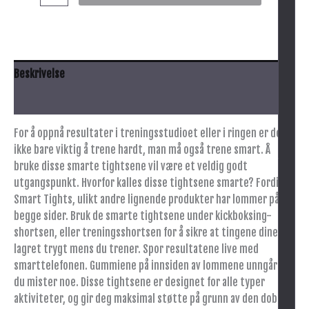
Beskrivelse
Tilleggsinformasjon
For å oppnå resultater i treningsstudioet eller i ringen er det
ikke bare viktig å trene hardt, man må også trene smart. Å
bruke disse smarte tightsene vil være et veldig godt
utgangspunkt. Hvorfor kalles disse tightsene smarte? Fordi
Smart Tights, ulikt andre lignende produkter har lommer på
begge sider. Bruk de smarte tightsene under kickboksing-
shortsen, eller treningsshortsen for å sikre at tingene dine er
lagret trygt mens du trener. Spor resultatene live med
smarttelefonen. Gummiene på innsiden av lommene unngår at
du mister noe. Disse tightsene er designet for alle typer
aktiviteter, og gir deg maksimal støtte på grunn av den doble