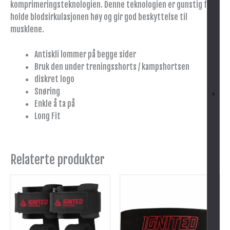
komprimeringsteknologien. Denne teknologien er gunstig for å
holde blodsirkulasjonen høy og gir god beskyttelse til
musklene.
Antiskli lommer på begge sider
Bruk den under treningsshorts / kampshortsen
diskret logo
Snøring
+
Enkle å ta på
Long Fit
Relaterte produkter
Dette
produktet
har
flere
varianter.