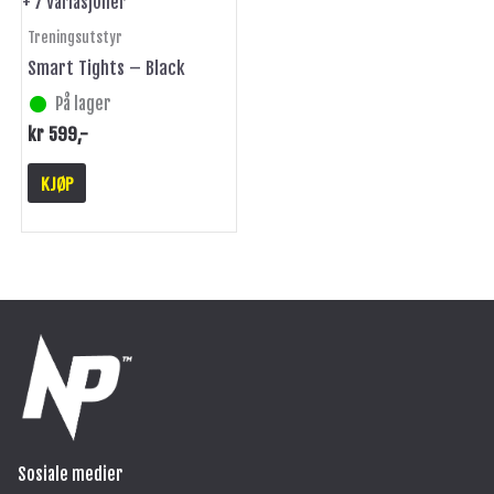
+ 7 Variasjoner
produktsiden
Treningsutstyr
Smart Tights – Black
På lager
kr
599
,-
KJØP
Sosiale medier