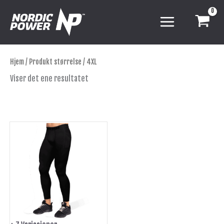
Hopp
rett
til
innholdet
Hjem
/ Produkt størrelse / 4XL
Viser det ene resultatet
Dette
produktet
har
flere
varianter.
Alternativene
kan
velges
på