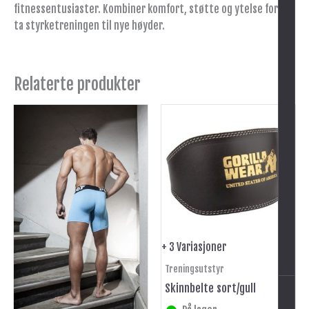
fitnessentusiaster. Kombiner komfort, støtte og ytelse for å
ta styrketreningen til nye høyder.
Relaterte produkter
Dette
Dette
produktet
produktet
har
har
flere
flere
varianter.
varianter.
Alternativene
Alternativene
kan
kan
velges
velges
på
på
+ 3 Variasjoner
produktsiden
produktsiden
Treningsutstyr
Skinnbelte sort/gull