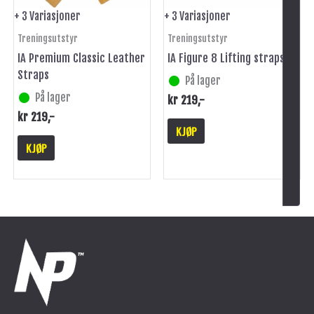
på
på
+ 3 Variasjoner
+ 3 Variasjoner
produktsiden
produktsiden
Treningsutstyr
Treningsutstyr
IA Premium Classic Leather
IA Figure 8 Lifting straps
Straps
På lager
På lager
kr
219
,-
kr
219
,-
KJØP
KJØP