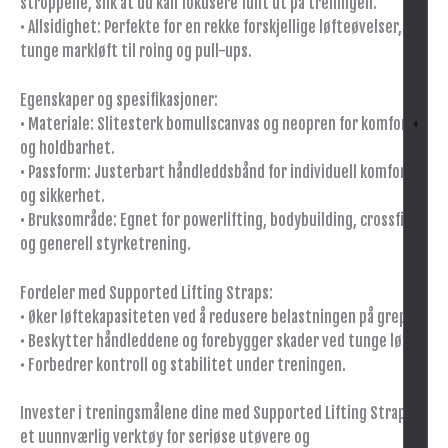
stroppene, slik at du kan fokusere fullt ut på treningen.
• Allsidighet: Perfekte for en rekke forskjellige løfteøvelser, fra
tunge markløft til roing og pull-ups.
Egenskaper og spesifikasjoner:
• Materiale: Slitesterk bomullscanvas og neopren for komfort
+
og holdbarhet.
• Passform: Justerbart håndleddsbånd for individuell komfort
og sikkerhet.
• Bruksområde: Egnet for powerlifting, bodybuilding, crossfit
og generell styrketrening.
Fordeler med Supported Lifting Straps:
• Øker løftekapasiteten ved å redusere belastningen på grepet.
• Beskytter håndleddene og forebygger skader ved tunge løft.
• Forbedrer kontroll og stabilitet under treningen.
Invester i treningsmålene dine med Supported Lifting Straps –
et uunnværlig verktøy for seriøse utøvere og