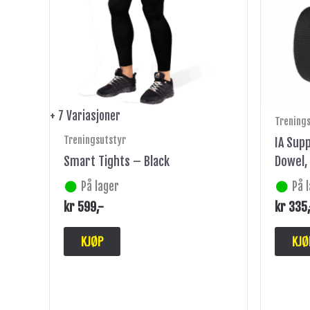
Alternativene
kan
velges
på
produktsiden
+ 7 Variasjoner
Trening
Treningsutstyr
IA Sup
Smart Tights – Black
Dowel,
På lager
På 
kr
599
,-
kr
335
KJØP
KJØ