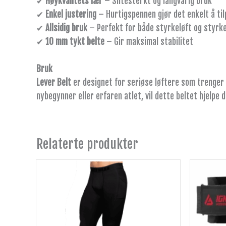
✔
Høykvalitets lær
– Slitesterkt og langvarig bruk
✔
Enkel justering
– Hurtigspennen gjør det enkelt å ti
✔
Allsidig bruk
– Perfekt for både styrkeløft og styrk
✔
10 mm tykt belte
– Gir maksimal stabilitet
Bruk
Lever Belt
er designet for seriøse løftere som trenger 
nybegynner eller erfaren atlet, vil dette beltet hjelpe 
Relaterte produkter
Dette
produktet
har
flere
varianter.