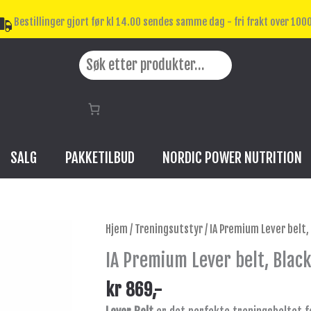
Bestillinger gjort før kl 14.00 sendes samme dag - fri frakt over 1000
Search
SALG
PAKKETILBUD
NORDIC POWER NUTRITION
IA
Hjem
/
Treningsutstyr
/ IA Premium Lever belt,
Premium
IA Premium Lever belt, Black
Lever
belt,
kr
869
,-
Black