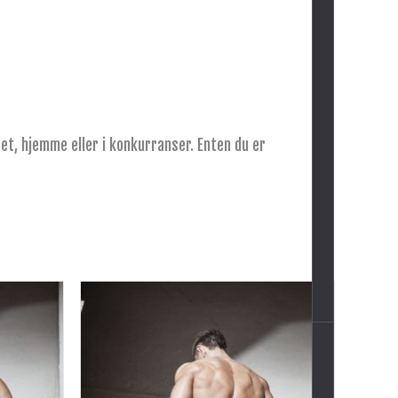
et, hjemme eller i konkurranser. Enten du er
Dette
produktet
har
flere
varianter.