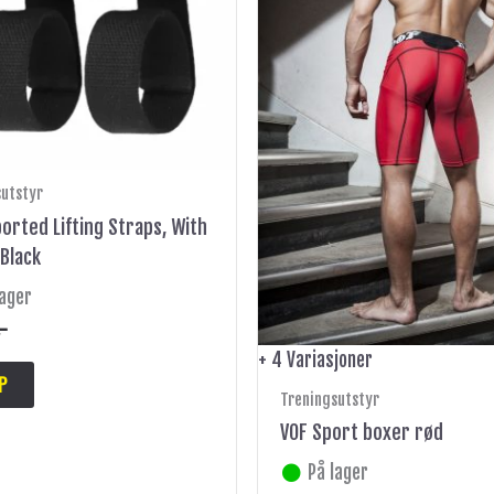
Alternativene
kan
velges
på
produktsiden
sutstyr
ported Lifting Straps, With
 Black
lager
,-
+ 4 Variasjoner
P
Treningsutstyr
VOF Sport boxer rød
På lager