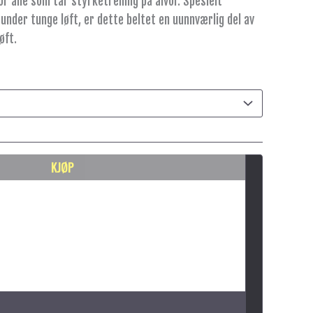
r alle som tar styrketrening på alvor. Spesielt
 under tunge løft, er dette beltet en uunnværlig del av
øft.
KJØP