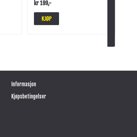
kr
199
,-
KJØP
Informasjon
Kjøpsbetingelser