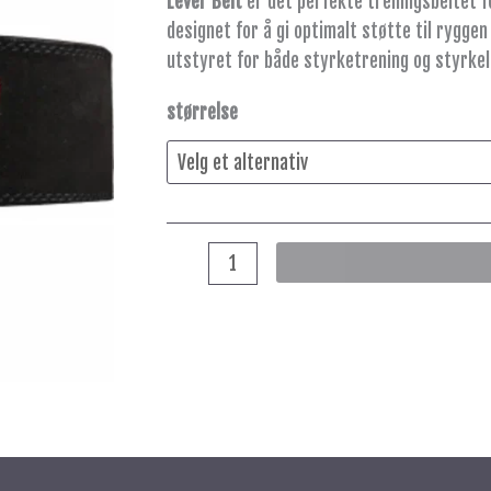
Lever Belt
er det perfekte treningsbeltet fo
antall
designet for å gi optimalt støtte til ryggen
utstyret for både styrketrening og styrkel
størrelse