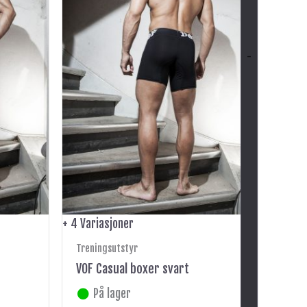
Alternativene
kan
velges
-
på
produktsiden
+ 4 Variasjoner
Treningsutstyr
VOF Casual boxer svart
På lager