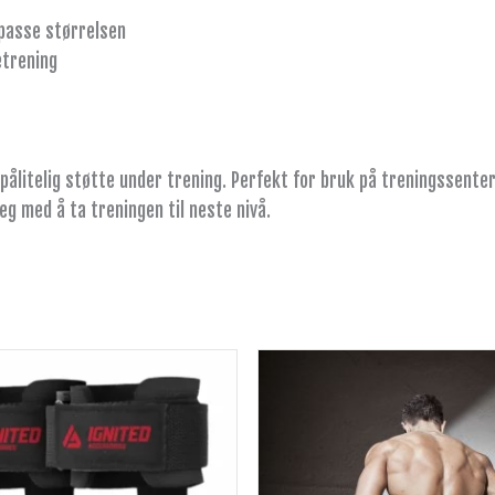
lpasse størrelsen
etrening
pålitelig støtte under trening. Perfekt for bruk på treningssenter
deg med å ta treningen til neste nivå.
Dette
produktet
har
flere
varianter.