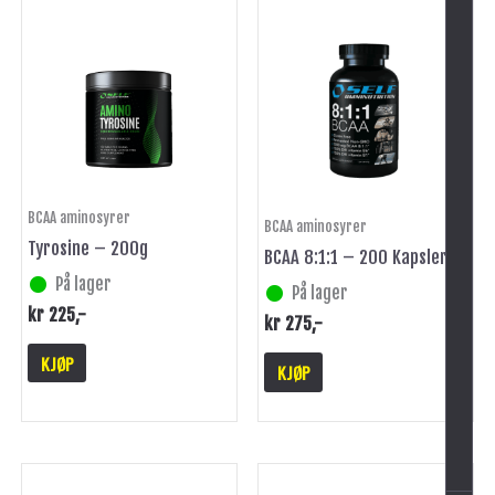
BCAA aminosyrer
BCAA aminosyrer
Tyrosine – 200g
BCAA 8:1:1 – 200 Kapsler
På lager
På lager
kr
225
,-
kr
275
,-
KJØP
KJØP
-
Dette