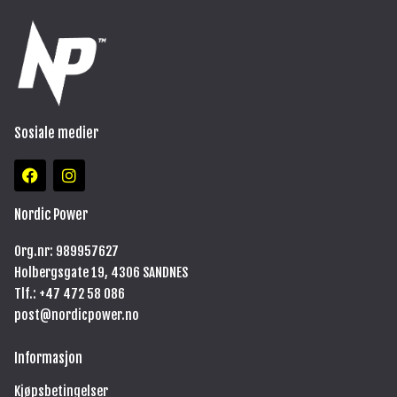
Sosiale medier
F
I
a
n
c
s
e
t
Nordic Power
b
a
o
g
Org.nr: 989957627
o
r
Holbergsgate 19, 4306 SANDNES
k
a
m
Tlf.: +47
472 58 086
post@nordicpower.no
Informasjon
Kjøpsbetingelser