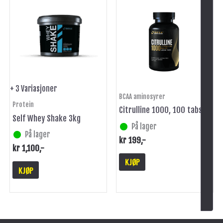
produktet
har
flere
varianter.
Alternativene
kan
velges
på
+ 3 Variasjoner
BCAA aminosyrer
produktsiden
Protein
Citrulline 1000, 100 tabs
Self Whey Shake 3kg
På lager
På lager
kr
199
,-
kr
1,100
,-
KJØP
KJØP