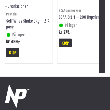
på
+ 3 Variasjoner
BCAA aminosyrer
produktsiden
Protein
BCAA 8:1:1 – 200 Kapsler
Self Whey Shake 1kg – ZIP
På lager
pose
kr
275
,-
På lager
kr
499
,-
KJØP
KJØP