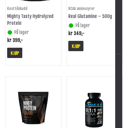
Kosttilskudd
BCAA aminosyrer
Mighty Tasty Hydrolyzed
Real Glutamine – 500g
Protein
På lager
På lager
kr
349
,-
-
kr
399
,-
KJØP
KJØP
Dette
produktet
har
flere
varianter.
Alternativene
kan
velges