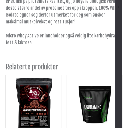
er et mål på proteinets kvalitet, og jo høyere biologisk verdi,
+
desto større andel av proteinet tas opp i kroppen. 100% Whey
Isolate egner seg derfor utmerket for deg som ønsker
maksimal muskelvekst og restitusjon!
Micro Whey Active er inneholder også veldig lite karbohydrater,
fett & laktose!
Relaterte produkter