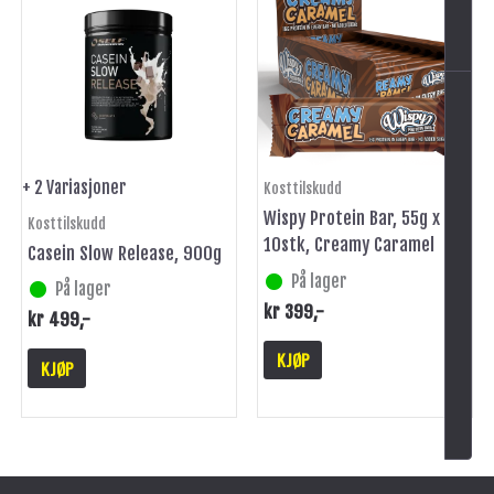
har
flere
varianter.
Alternativene
kan
velges
på
+ 2 Variasjoner
Kosttilskudd
produktsiden
Wispy Protein Bar, 55g x
Kosttilskudd
10stk, Creamy Caramel
Casein Slow Release, 900g
På lager
På lager
kr
399
,-
kr
499
,-
KJØP
KJØP