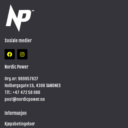
Sosiale medier
F
I
a
n
c
s
e
t
Nordic Power
b
a
o
g
Org.nr: 989957627
o
r
Holbergsgate 19, 4306 SANDNES
k
a
m
Tlf.: +47
472 58 086
post@nordicpower.no
Informasjon
Kjøpsbetingelser