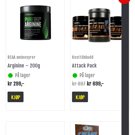
pris
pris
var:
er:
kr 897.
kr 699.
BCAA aminosyrer
Kosttilskudd
Arginine – 200g
Attack Pack
På lager
På lager
kr
299
,-
kr
897
kr
699
,-
KJØP
KJØP
-
Dette
produktet