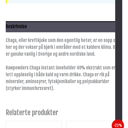
Beskrivelse
Chaga, eller kreftkjuke som den egentlig heter, er en sopp som
her og der vokser på bjørk i områder med et kaldere klima. Den
er ganske vanlig i Sverige og andre nordiske land.
Rawpowders Chaga instant inneholder 40% ekstrakt som er
lett oppløselig i både kald og varm drikke. Chaga er rik på
mineraler, aminosyrer, fytokjemikalier og polysakkarider
(styrker immunforsvaret).
Relaterte produkter
+
Opprinnelig
Nåværende
-22%