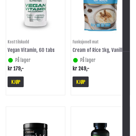
-
Kosttilskudd
Funksjonell mat
Vegan Vitamin, 60 tabs
Cream of Rice 1kg, Vanilla
På lager
På lager
kr
179
,-
kr
249
,-
KJØP
KJØP
Dette
produktet
har
flere