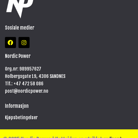
Sosiale medier
F
I
a
n
c
s
e
t
Nordic Power
b
a
o
g
Org.nr: 989957627
o
r
Holbergsgate 19, 4306 SANDNES
k
a
m
Tlf.: +47
472 58 086
post@nordicpower.no
Informasjon
Kjøpsbetingelser