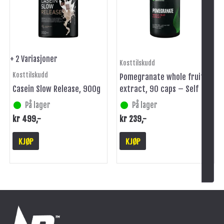
varianter.
Alternativene
kan
velges
på
+ 2 Variasjoner
Kosttilskudd
produktsiden
Kosttilskudd
Pomegranate whole fruit
Casein Slow Release, 900g
extract, 90 caps – Self
På lager
På lager
kr
499
,-
kr
239
,-
KJØP
KJØP