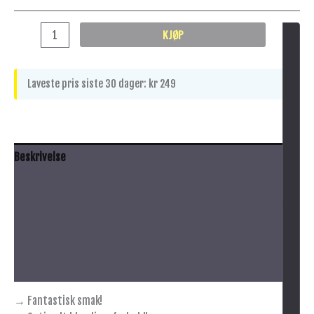
KJØP
Laveste pris siste 30 dager:
kr
249
Beskrivelse
Anbefalt bruk
Innhold
Advarsel
Tilleggsinformasjon
→ Fantastisk smak!