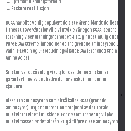
→ Optimalt blandingsforhold!
→ Raskere restitusjon!
BCAA har blitt veldig populært de siste årene blandt de fleste
fitness utøvere!Derfor ville vi utvikle vår egen BCAA, senere
forskning viser blandingsforholdet 4:1:1 gir best mulig effekt!
Pure BCAA Xtreme inneholder de tre grenede aminosyrene L-
valin, L-Leucin og L-isoleucin også kalt BCAA (Branched Chain
Amino Acids).
Smaken var også veldig viktig for oss, denne smaken er
garantert noe av det bedre du har smakt innen denne
sjangeren!
+
Disse tre aminosyrene som altså kalles BCAA (grenede
aminosyrer) utgjør omtrent en tredjedel av det totale
muskelproteinet i musklene. For de som trener og vil øke
muskelmassen er det altså viktig å tilføre disse aminosyrene.