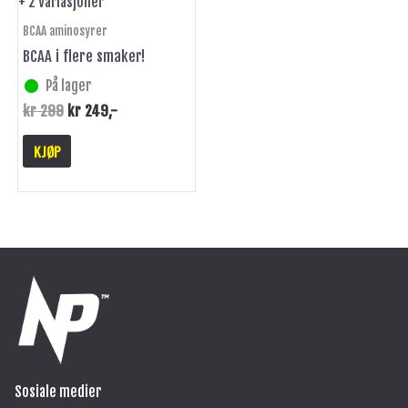
+ 2 Variasjoner
produktsiden
BCAA aminosyrer
BCAA i flere smaker!
På lager
kr
299
kr
249
,-
KJØP
Sosiale medier