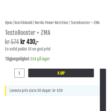
Hjem
/
Kosttilskudd
/
Nordic Power Nutrition
/ TestoBooster + ZMA
TestoBooster + ZMA
kr
574
kr
430
,-
En solid pakke til en god pris!
Tilgjengelighet
234 på lager
KJØP
Laveste pris siste 30 dager:
kr
430