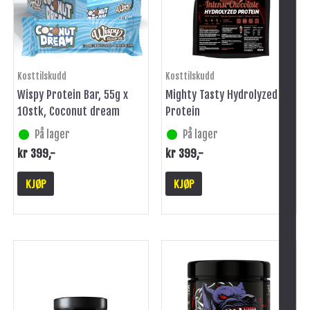
Kosttilskudd
Kosttilskudd
Wispy Protein Bar, 55g x
Mighty Tasty Hydrolyzed
10stk, Coconut dream
Protein
På lager
På lager
kr
399
,-
kr
399
,-
KJØP
KJØP