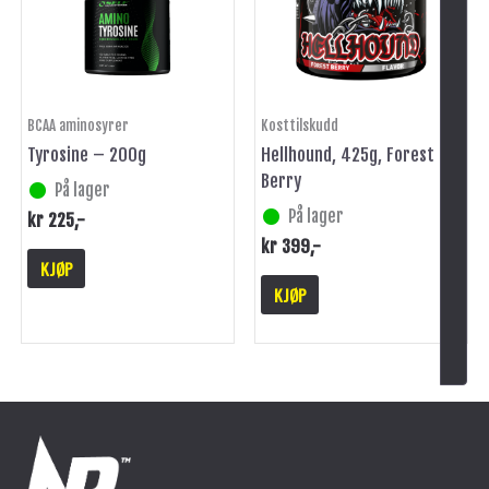
BCAA aminosyrer
Kosttilskudd
Tyrosine – 200g
Hellhound, 425g, Forest
Berry
På lager
På lager
kr
225
,-
kr
399
,-
KJØP
KJØP