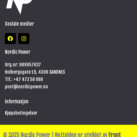
Sosiale medier
F
I
a
n
c
s
e
t
Nordic Power
b
a
o
g
Org.nr: 989957627
o
r
Holbergsgate 19, 4306 SANDNES
k
a
m
Tlf.: +47
472 58 086
post@nordicpower.no
Informasjon
Kjøpsbetingelser
© 2025 Nordic Power | Nettsiden er utviklet av
Front