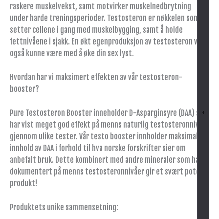
raskere muskelvekst, samt motvirker muskelnedbrytning
under harde treningsperioder. Testosteron er nøkkelen som
setter cellene i gang med muskelbygging, samt å holde
fettnivåene i sjakk. En økt egenproduksjon av testosteron vil
også kunne være med å øke din sex lyst.
Hvordan har vi maksimert effekten av vår testosteron-
booster?
Pure Testosteron Booster inneholder D-Asparginsyre (DAA) som
+
har vist meget god effekt på menns naturlig testosteronnivåer
gjennom ulike tester. Vår testo booster innholder maksimalt
innhold av DAA i forhold til hva norske forskrifter sier om
anbefalt bruk. Dette kombinert med andre mineraler som har
dokumentert på menns testosteronnivåer gir et svært potent
produkt!
Produktets unike sammensetning: