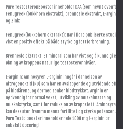
Pure TestosteronBooster inneholder DAA (som nevnt ovenfor),
Fenugreek (bukkhorn ekstrakt), brennesle ekstrakt, L-arginin
og Zink:
Fenugreek(bukkehorn ekstrakt): Har i flere publiserte studier
vist en positiv effekt på både styrke og fettforbrenning.
Brennesle ekstrakt: Et mineral som har vist seg å kunne gi en
økning av kroppens naturlige testosteronnivåer.
L-arginin: Aminosyren L-arginin inngår i dannelsen av
nitrogenoksid (NO) som har en avslappende og utvidende effekt
på blodårene, og dermed senker blodtrykket. Arginin er
nødvendig for normal vekst, utvikling av muskelmasse og
muskelstyrke, samt for reduksjon av kroppsfett. Aminosyren
kan dessuten fremme menns fertilitet og styrke potensen.
Pure Testo booster inneholder hele 1000 mg l-arginin pr
anbefalt dosering!