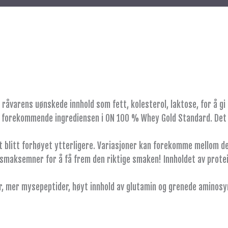
råvarens uønskede innhold som fett, kolesterol, laktose, for å g
 forekommende ingrediensen i ON 100 % Whey Gold Standard. Det bli
litt forhøyet ytterligere. Variasjoner kan forekomme mellom de f
e smaksemner for å få frem den riktige smaken! Innholdet av prote
r, mer mysepeptider, høyt innhold av glutamin og grenede aminosy