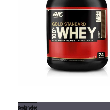
Beskrivelse
Anbefalt bruk
Innhold
Advarsel
Ti