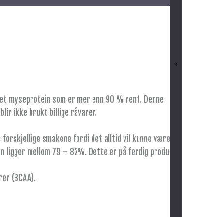
+
i et myseprotein som er mer enn 90 % rent. Denne
r ikke brukt billige råvarer.
orskjellige smakene fordi det alltid vil kunne være
in ligger mellom 79 – 82%. Dette er på ferdig produkt,
rer (BCAA).