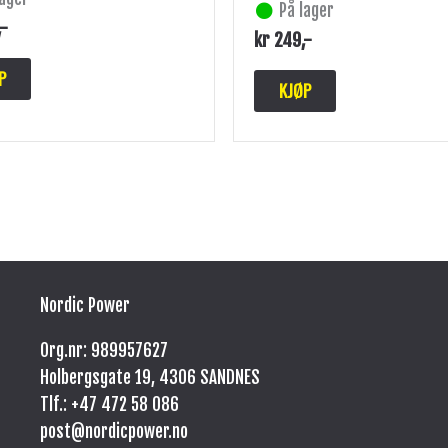
På lager
,-
kr
249
,-
P
KJØP
Nordic Power
Org.nr: 989957627
Holbergsgate 19, 4306 SANDNES
Tlf.: +47
472 58 086
post@nordicpower.no