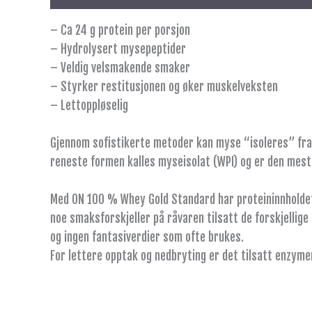
– Ca 24 g protein per porsjon
– Hydrolysert mysepeptider
– Veldig velsmakende smaker
– Styrker restitusjonen og øker muskelveksten
– Lettoppløselig
Gjennom sofistikerte metoder kan myse “isoleres” fra 
reneste formen kalles myseisolat (WPI) og er den mest
Med ON 100 % Whey Gold Standard har proteininnholdet b
noe smaksforskjeller på råvaren tilsatt de forskjellig
og ingen fantasiverdier som ofte brukes.
For lettere opptak og nedbryting er det tilsatt enzyme