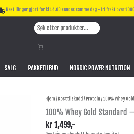
Bestillinger gjort før kl 14.00 sendes samme dag - fri frakt over 1000
Search
SALG
PAKKETILBUD
NORDIC POWER NUTRITION
100%
Hjem
/
Kosttilskudd
/
Protein
/ 100% Whey Gold
Whey
100% Whey Gold Standard –
Gold
Standard
kr
1,499
,-
-