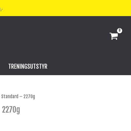
,-
TRENINGSUTSTYR
 Standard – 2270g
 2270g