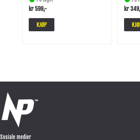
kr
599
,-
kr
349
KJØP
KJØ
Sosiale medier