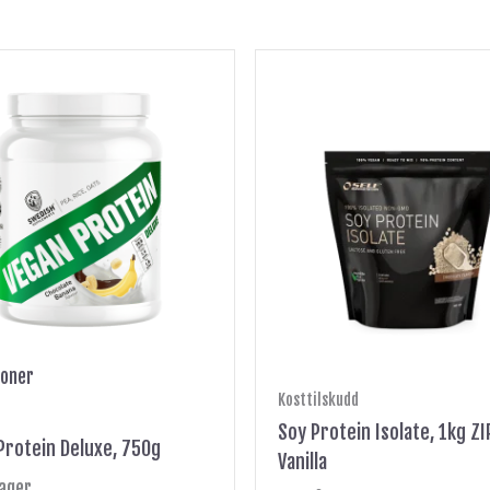
Dette
produktet
har
flere
varianter.
Alternativene
kan
velges
på
produktsiden
joner
Kosttilskudd
Soy Protein Isolate, 1kg ZI
Protein Deluxe, 750g
Vanilla
lager