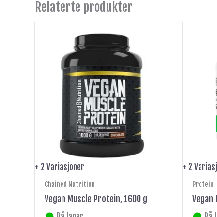
Relaterte produkter
Dette
produktet
har
flere
varianter.
Alternativene
kan
velges
på
produktsiden
+ 2 Variasjoner
+ 2 Varias
Chained Nutrition
Protein
Vegan Muscle Protein, 1600 g
Vegan 
På lager
På 