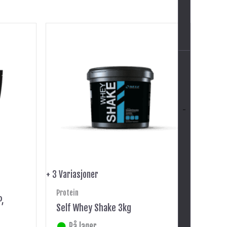
Dette
produktet
har
flere
varianter.
Alternativene
-
kan
velges
på
produktsiden
+ 3 Variasjoner
Protein
P,
Self Whey Shake 3kg
På lager