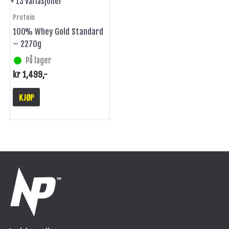
+ 13 Variasjoner
produktsiden
Protein
100% Whey Gold Standard
– 2270g
På lager
kr
1,499
,-
KJØP