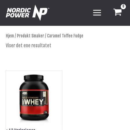
Hopp
rett
til
innholdet
Hjem
/ Produkt Smaker / Caramel Toffee Fudge
Viser det ene resultatet
Dette
produktet
har
flere
varianter.
Alternativene
kan
velges
på