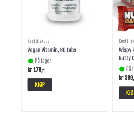
Kosttilskudd
Kosttils
Vegan Vitamin, 60 tabs
Wispy P
Nutty 
På lager
På 
kr
179
,-
kr
399
KJØP
KJØ