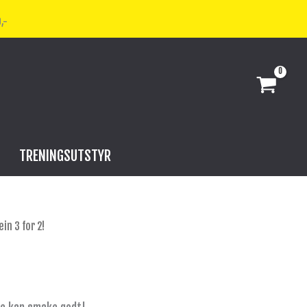
,-
TRENINGSUTSTYR
in 3 for 2!