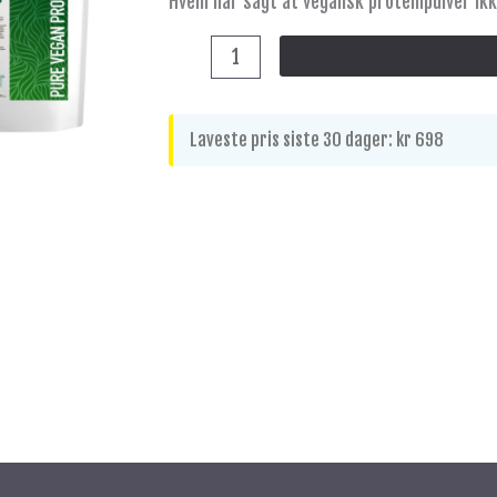
Hvem har sagt at vegansk proteinpulver ik
2!
antall
Laveste pris siste 30 dager:
kr
698