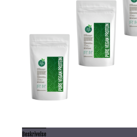
Beskrivelse
Anbefalt bruk
Innhold
Advarsel