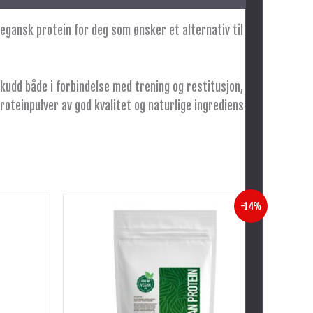
egansk protein for deg som ønsker et alternativ til
skudd både i forbindelse med trening og restitusjon,
roteinpulver av god kvalitet og naturlige ingredienser.
Opprinnelig
Nåværende
-14%
pris
pris
var:
er:
kr 349.
kr 299.