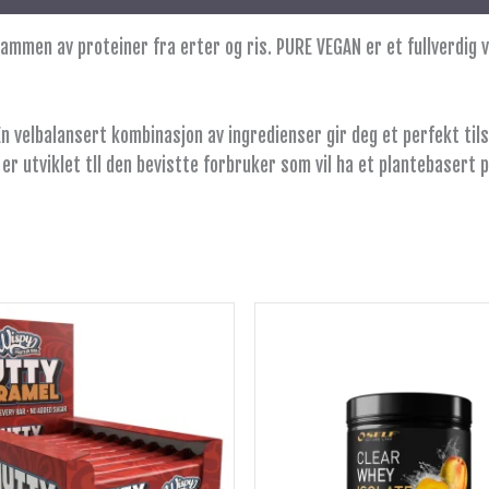
mmen av proteiner fra erter og ris. PURE VEGAN er et fullverdig v
n velbalansert kombinasjon av ingredienser gir deg et perfekt til
er utviklet tll den bevistte forbruker som vil ha et plantebasert p
Dette
produktet
har
flere
varianter.
Alternativene