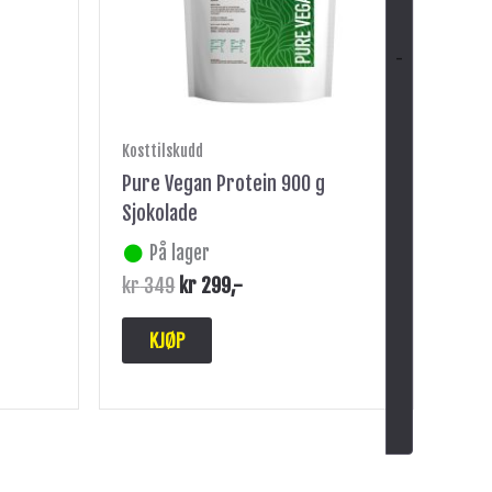
-
Kosttilskudd
Pure Vegan Protein 900 g
Sjokolade
På lager
kr
349
kr
299
,-
KJØP