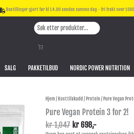
Bestillinger gjort før kl 14.00 sendes samme dag - fri frakt over 1000
Search
SALG
PAKKETILBUD
NORDIC POWER NUTRITION
Opprinnelig
Nåværende
Pure
Hjem
/
Kosttilskudd
/
Protein
/ Pure Vegan Prote
pris
pris
Vegan
Pure Vegan Protein 3 for 2!
var:
er:
Protein
kr 1,047.
kr 698.
3
kr
1,047
kr
698
,-
for