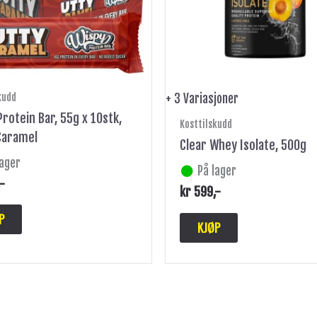
kan
velges
på
produktsiden
kudd
+ 3 Variasjoner
rotein Bar, 55g x 10stk,
Kosttilskudd
Caramel
Clear Whey Isolate, 500g
lager
På lager
,-
kr
599
,-
P
KJØP