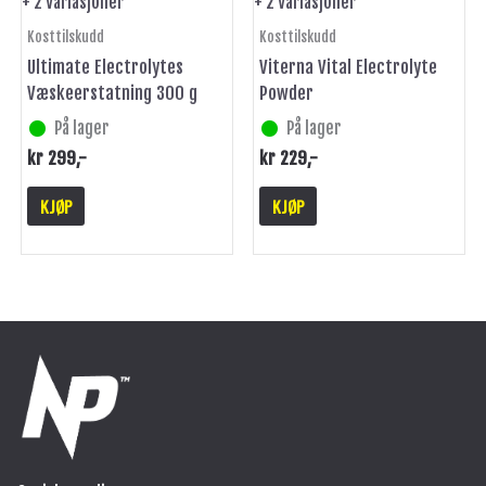
+ 2 Variasjoner
+ 2 Variasjoner
produktsiden
produktsiden
Kosttilskudd
Kosttilskudd
Ultimate Electrolytes
Viterna Vital Electrolyte
Væskeerstatning 300 g
Powder
På lager
På lager
kr
299
,-
kr
229
,-
KJØP
KJØP