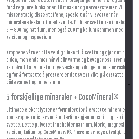
Kroppen bruker et stort antall forskjellige mineraler og salter
for å regulere funksjonen til muskler og nervesystemer. Vi
mister stadig disse stoffene, spesielt når vi svetter når
mineralene lekker ut med svette. En liter svette kan inneholde
8 – 900 mg natrium, men også 200 mg kalium sammen med
kalsium og magnesium.
Kroppene våre er ofte veldig flinke til å svette og gjør det hele
tiden, men enda mer når vi blir varme og beveger oss. Trening
kan føre til at vi mister mye væske og viktige mineraler raskt,
og for å fortsette å prestere er det svært viktig å erstatte
både vannet og mineralene.
+
5 forskjellige mineraler + CocoMineral®
Ultimate elektrolytter er formulert for å erstatte mineraler
som kroppen mister ved å etterligne gjennomsnittlig tap i
svette. Dette pulveret inneholder natrium, klorid, magnesium,
kalsium, kalium og CocoMineral®. Fjærene er nøye utvalgt for å