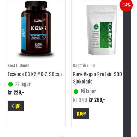
Opprinnelig
Nåværende
-14%
pris
pris
var:
er:
kr 349.
kr 299.
Kosttilskudd
Kosttilskudd
Essence D3 K2 MK-7, 90cap
Pure Vegan Protein 900 g
Sjokolade
På lager
På lager
kr
229
,-
kr
349
kr
299
,-
KJØP
KJØP