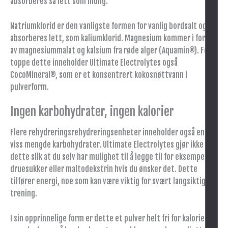
absorberes så lett som mulig.
Natriumklorid er den vanligste formen for vanlig bordsalt og
absorberes lett, som kaliumklorid. Magnesium kommer i form
av magnesiummalat og kalsium fra røde alger (Aquamin®). For å
toppe dette inneholder Ultimate Electrolytes også
CocoMineral®, som er et konsentrert kokosnøttvann i
pulverform.
Ingen karbohydrater, ingen kalorier
Flere rehydreringsrehydreringsenheter inneholder også en
viss mengde karbohydrater. Ultimate Electrolytes gjør ikke
dette slik at du selv har mulighet til å legge til for eksempel
druesukker eller maltodekstrin hvis du ønsker det. Dette
tilfører energi, noe som kan være viktig for svært langsiktig
trening.
I sin opprinnelige form er dette et pulver helt fri for kalorier