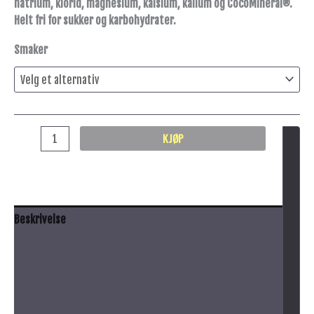
natrium, klorid, magnesium, kalsium, kalium og CocoMineral®.
Helt fri for sukker og karbohydrater.
Smaker
KJØP
Beskrivelse
Anbefalt bruk
Innhold
Advarsel