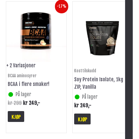
Opprinnelig
Nåværende
Dette
-17%
pris
pris
produktet
var:
er:
har
kr 299.
kr 249.
flere
varianter.
Alternativene
kan
velges
på
+ 2 Variasjoner
Kosttilskudd
produktsiden
BCAA aminosyrer
Soy Protein Isolate, 1kg
BCAA i flere smaker!
ZIP, Vanilla
På lager
På lager
kr
299
kr
249
,-
kr
249
,-
KJØP
KJØP