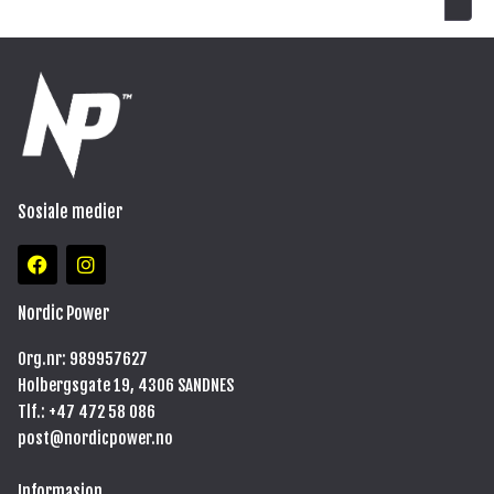
Sosiale medier
F
I
a
n
c
s
e
t
Nordic Power
b
a
o
g
Org.nr: 989957627
o
r
Holbergsgate 19, 4306 SANDNES
k
a
m
Tlf.: +47
472 58 086
post@nordicpower.no
Informasjon