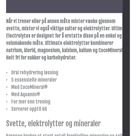
Tilleggsinformasjon
Når vi trener eller på annen måte mister væske gjennom
svette, mister vi også viktige salter og elektrolytter. Ultimate
Electrolytes er designet for å erstatte disse på en enkel og
velsmakende måte. Ultimate elektrolytter kombinerer
natrium, klorid, magnesium, kalsium, kalium og CocoMineral®.
Helt fri for sukker og karbohydrater.
• Oral rehydrering løsning
• 5 essensielle mineraler
• Med CocoMineral®
• Med Aquamin®
• For mer enn trening
• Serverer opptil 66
Svette, elektrolytter og mineraler