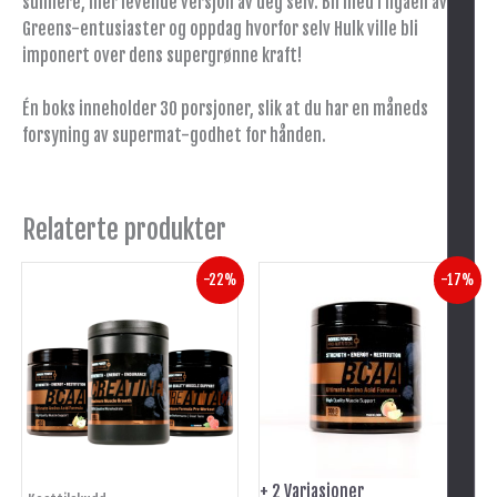
sunnere, mer levende versjon av deg selv. Bli med i ligaen av
Greens-entusiaster og oppdag hvorfor selv Hulk ville bli
imponert over dens supergrønne kraft!
Én boks inneholder 30 porsjoner, slik at du har en måneds
forsyning av supermat-godhet for hånden.
Relaterte produkter
Opprinnelig
Nåværende
Opprinnelig
Nåværende
Dette
-22%
-17%
pris
pris
pris
pris
produktet
var:
er:
var:
er:
har
kr 897.
kr 699.
kr 299.
kr 249.
flere
varianter.
Alternativene
kan
velges
-
på
+ 2 Variasjoner