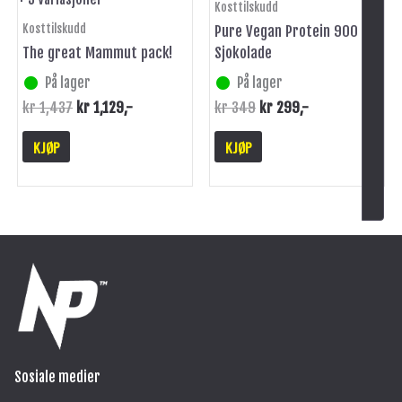
Kosttilskudd
produktsiden
Kosttilskudd
Pure Vegan Protein 900 g
The great Mammut pack!
Sjokolade
På lager
På lager
kr
1,437
kr
1,129
,-
kr
349
kr
299
,-
KJØP
KJØP
Sosiale medier