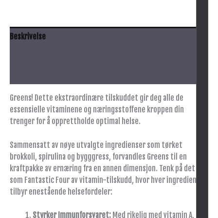
Beskrivelse
Innhold
Tilleggsinformasjon
Greens! Dette ekstraordinære tilskuddet gir deg alle de
essensielle vitaminene og næringsstoffene kroppen din
trenger for å opprettholde optimal helse.
Sammensatt av nøye utvalgte ingredienser som tørket
brokkoli, spirulina og bygggress, forvandles Greens til en
kraftpakke av ernæring fra en annen dimensjon. Tenk på det
som Fantastic Four av vitamin-tilskudd, hvor hver ingrediens
tilbyr enestående helsefordeler:
Styrker Immunforsvaret:
Med rikelig med vitamin A, C