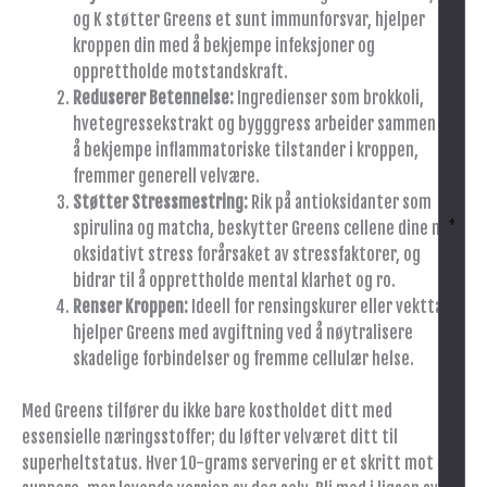
og K støtter Greens et sunt immunforsvar, hjelper
kroppen din med å bekjempe infeksjoner og
opprettholde motstandskraft.
Reduserer Betennelse:
Ingredienser som brokkoli,
hvetegressekstrakt og bygggress arbeider sammen for
å bekjempe inflammatoriske tilstander i kroppen,
fremmer generell velvære.
Støtter Stressmestring:
Rik på antioksidanter som
+
spirulina og matcha, beskytter Greens cellene dine mot
oksidativt stress forårsaket av stressfaktorer, og
bidrar til å opprettholde mental klarhet og ro.
Renser Kroppen:
Ideell for rensingskurer eller vekttap,
hjelper Greens med avgiftning ved å nøytralisere
skadelige forbindelser og fremme cellulær helse.
Med Greens tilfører du ikke bare kostholdet ditt med
essensielle næringsstoffer; du løfter velværet ditt til
superheltstatus. Hver 10-grams servering er et skritt mot en