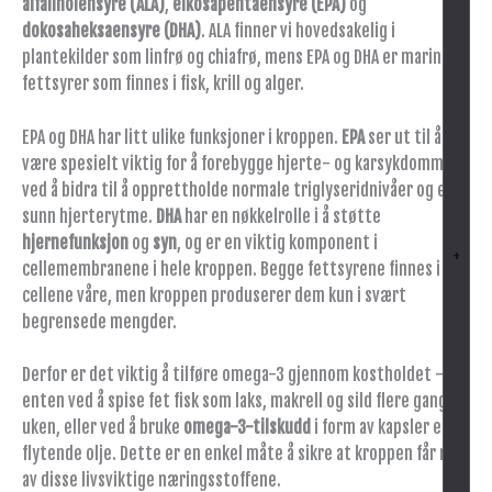
alfalinolensyre (ALA)
,
eikosapentaensyre (EPA)
og
dokosaheksaensyre (DHA)
. ALA finner vi hovedsakelig i
plantekilder som linfrø og chiafrø, mens EPA og DHA er marine
fettsyrer som finnes i fisk, krill og alger.
EPA og DHA har litt ulike funksjoner i kroppen.
EPA
ser ut til å
være spesielt viktig for å forebygge hjerte- og karsykdommer,
ved å bidra til å opprettholde normale triglyseridnivåer og en
sunn hjerterytme.
DHA
har en nøkkelrolle i å støtte
hjernefunksjon
og
syn
, og er en viktig komponent i
+
cellemembranene i hele kroppen. Begge fettsyrene finnes i alle
cellene våre, men kroppen produserer dem kun i svært
begrensede mengder.
Derfor er det viktig å tilføre omega-3 gjennom kostholdet –
enten ved å spise fet fisk som laks, makrell og sild flere ganger i
uken, eller ved å bruke
omega-3-tilskudd
i form av kapsler eller
flytende olje. Dette er en enkel måte å sikre at kroppen får nok
av disse livsviktige næringsstoffene.