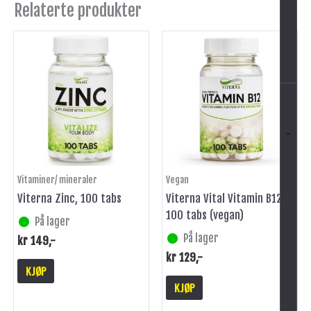
Relaterte produkter
-
Vitaminer/ mineraler
Vegan
Viterna Zinc, 100 tabs
Viterna Vital Vitamin B12,
100 tabs (vegan)
På lager
På lager
kr
149
,-
kr
129
,-
KJØP
KJØP