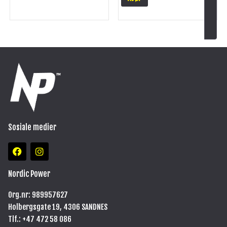
Sosiale medier
F
I
a
n
c
s
e
t
Nordic Power
b
a
o
g
Org.nr: 989957627
o
r
Holbergsgate 19, 4306 SANDNES
k
a
m
Tlf.: +47
472 58 086