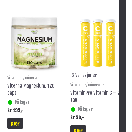
Dette
produktet
har
flere
varianter.
Alternativene
kan
velges
på
+ 2 Variasjoner
Vitaminer/ mineraler
produktsiden
Vitaminer/ mineraler
Viterna Magnesium, 120
caps
VitaminPro Vitamin C – 20
tab
På lager
På lager
kr
199
,-
kr
50
,-
KJØP
KJØP