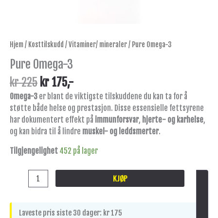
Hjem
/
Kosttilskudd
/
Vitaminer/ mineraler
/ Pure Omega-3
Pure Omega-3
kr
225
kr
175
,-
Omega-3
er blant de viktigste tilskuddene du kan ta for å
støtte både helse og prestasjon. Disse essensielle fettsyrene
har dokumentert effekt på
immunforsvar
,
hjerte- og karhelse
,
og kan bidra til å lindre
muskel- og leddsmerter
.
Tilgjengelighet
452 på lager
KJØP
Laveste pris siste 30 dager:
kr
175