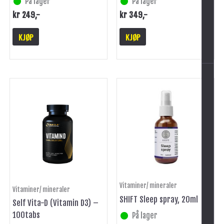
På lager
På lager
kr
249
,-
kr
349
,-
-
KJØP
KJØP
Vitaminer/ mineraler
Vitaminer/ mineraler
SHIFT Sleep spray, 20ml
Self Vita-D (Vitamin D3) –
100tabs
På lager