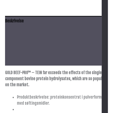
Beskrivelse
Anbefalt bruk
Innhold
Advarsel
Tilleggsinformasjon
GOLD BEEF-PRO™ – TEIN far exceeds the effects of the single-
component bovine protein hydrolysates, which are so popular
on the market.
Produktbeskrivelse: proteinkonsentrat i pulverform
med søftingsmidler.