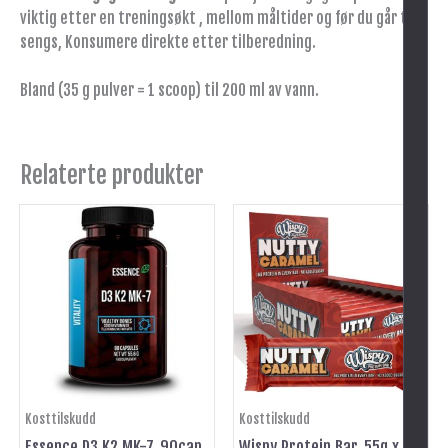
viktig etter en treningsøkt , mellom måltider og før du går til
sengs, Konsumere direkte etter tilberedning.
Bland (35 g pulver = 1 scoop) til 200 ml av vann.
Relaterte produkter
-
Kosttilskudd
Kosttilskudd
Essence D3 K2 MK-7, 90cap
Wispy Protein Bar, 55g x