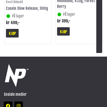
Hellhound, 425g, Forest
Kosttilskudd
Berry
Casein Slow Release, 900g
På lager
På lager
kr
399
,-
kr
499
,-
KJØP
KJØP
Sosiale medier
F
I