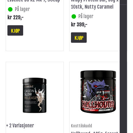
10stk, Nutty Caramel
På lager
På lager
kr
229
,-
kr
399
,-
KJØP
KJØP
Dette
produktet
har
flere
varianter.
Alternativene
kan
velges
på
+ 2 Variasjoner
Kosttilskudd
produktsiden