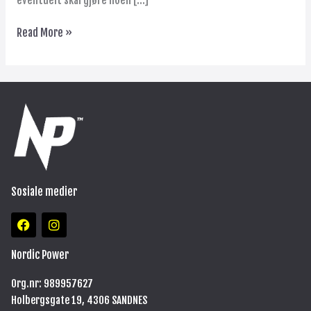
Read More »
Sosiale medier
F
I
a
n
c
s
e
t
Nordic Power
b
a
o
g
Org.nr: 989957627
o
r
Holbergsgate 19, 4306 SANDNES
k
a