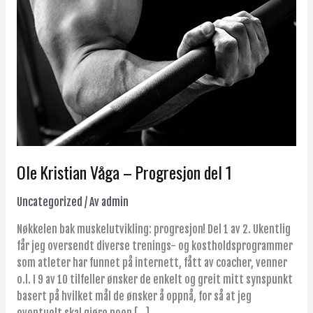
1
Ole Kristian Våga – Progresjon del 1
Uncategorized
/ Av
admin
Nøkkelen bak muskelutvikling: progresjon! Del 1 av 2. Ukentlig
får jeg oversendt diverse trenings- og kostholdsprogrammer
som atleter har funnet på internett, fått av coacher, venner
o.l. I 9 av 10 tilfeller ønsker de enkelt og greit mitt synspunkt
basert på hvilket mål de ønsker å oppnå, for så at jeg
eventuelt skal gjøre noen […]