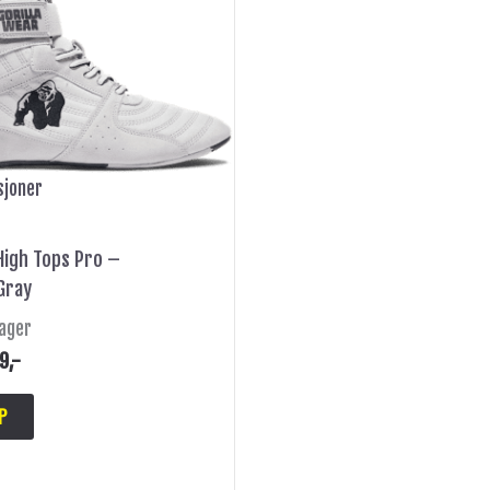
produktet
har
flere
varianter.
Alternativene
kan
sjoner
velges
på
produktsiden
High Tops Pro –
Gray
lager
9
,-
P