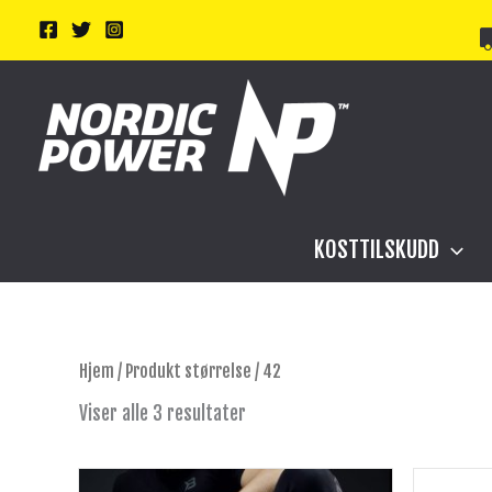
Hopp
rett
til
innholdet
KOSTTILSKUDD
Hjem
/ Produkt størrelse / 42
Viser alle 3 resultater
Dette