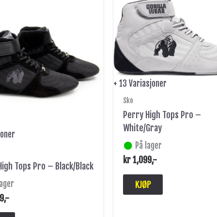
produktet
produktet
har
har
flere
flere
varianter.
varianter.
Alternativene
Alternativene
kan
kan
+ 13 Variasjoner
velges
velges
på
på
Sko
produktsiden
produktsiden
Perry High Tops Pro –
White/Gray
joner
På lager
kr
1,099
,-
High Tops Pro – Black/Black
KJØP
lager
9
,-