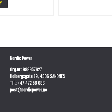
P
Nordic Power
Org.nr: 989957627
Holbergsgate 19, 4306 SANDNES
Tlf.: +47
472 58 086
post@nordicpower.no