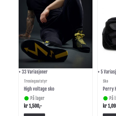
produktet
har
flere
varianter.
Alternativene
kan
velges
på
produktsiden
+ 33 Variasjoner
+ 5 Varias
Treningsutstyr
Sko
High voltage sko
Perry 
På lager
På 
kr
1,500
,-
kr
1,09