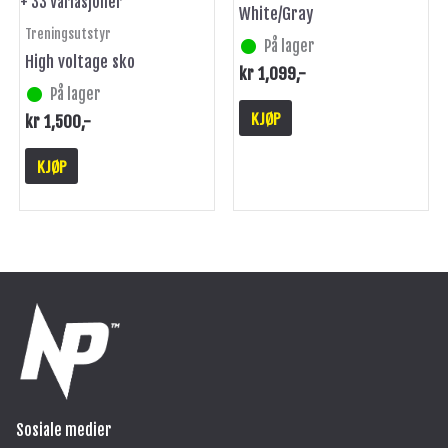
+ 33 Variasjoner
White/Gray
produktsiden
produktsiden
Treningsutstyr
På lager
High voltage sko
kr
1,099
,-
På lager
KJØP
kr
1,500
,-
KJØP
Sosiale medier