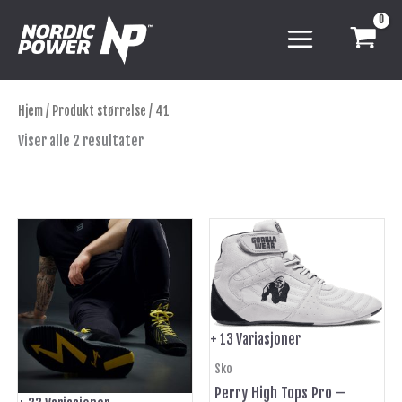
Hopp
rett
til
innholdet
Hjem
/ Produkt størrelse / 41
Viser alle 2 resultater
Dette
Dette
produktet
produktet
har
har
flere
flere
varianter.
varianter.
Alternativene
Alternativene
+ 13 Variasjoner
kan
kan
Sko
velges
velges
Perry High Tops Pro –
på
på