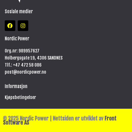
Sosiale medier
F
I
a
n
c
s
e
t
Nordic Power
b
a
o
g
Org.nr: 989957627
o
r
Holbergsgate 19, 4306 SANDNES
k
a
m
Tlf.: +47
472 58 086
post@nordicpower.no
Informasjon
Kjøpsbetingelser
© 2025 Nordic Power | Nettsiden er utviklet av
Front
Software AS