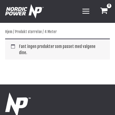
Hopp
rett
til
innholdet
Hjem
/ Produkt størrelse / 4 Meter
Fant ingen produkter som passet med valgene
dine.