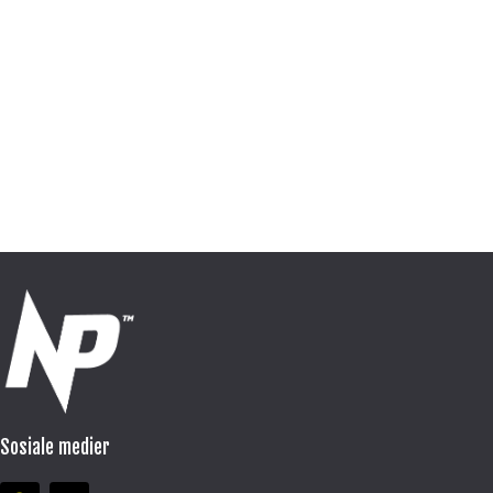
Sosiale medier
F
I