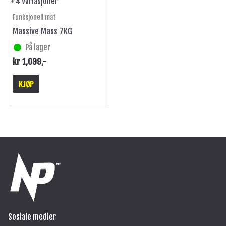
+ 4 Variasjoner
produktsiden
Funksjonell mat
Massive Mass 7KG
På lager
kr
1,099
,-
KJØP
Sosiale medier