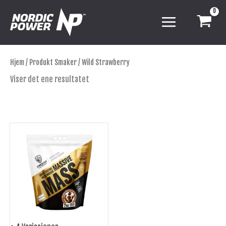
Hopp
rett
til
innholdet
Hjem
/ Produkt Smaker / Wild Strawberry
Viser det ene resultatet
Dette
produktet
har
flere
varianter.
Alternativene
kan
velges
på