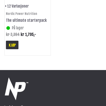
på
+ 12 Variasjoner
produktsiden
Nordic Power Nutrition
The ultimate starterpack
På lager
kr
2,394
kr
1,795
,-
KJØP