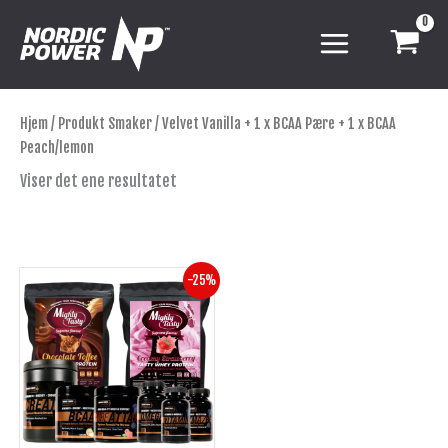
Hopp
rett
til
innholdet
Hjem
/ Produkt Smaker / Velvet Vanilla + 1 x BCAA Pære + 1 x BCAA
Peach/lemon
Viser det ene resultatet
Opprinnelig
Nåværende
Dette
-25%
pris
pris
produktet
var:
er:
har
kr 2,394.
kr 1,795.
flere
varianter.
Alternativene
kan
velges