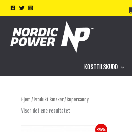
Hopp
rett
til
innholdet
KOSTTILSKUDD
Hjem
/ Produkt Smaker / Supercandy
Viser det ene resultatet
Opprinnelig
Nåværende
Dette
-25%