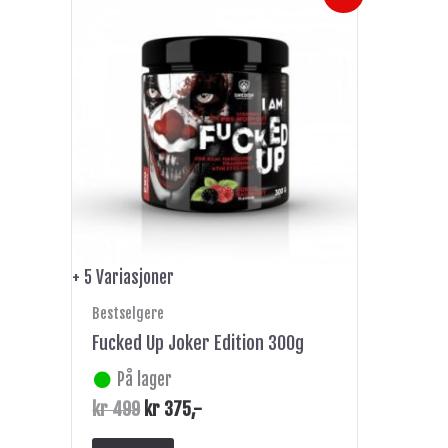
pris
pris
produktet
var:
er:
har
kr 499.
kr 375.
flere
varianter.
Alternativene
kan
velges
på
produktsiden
+ 5 Variasjoner
Bestselgere
Fucked Up Joker Edition 300g
På lager
kr
499
kr
375
,-