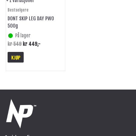
+ 1 Variasjoner
produktsiden
Bestselgere
DONT SKIP LEG DAY PWO
500g
På lager
kr
549
kr
449
,-
KJØP